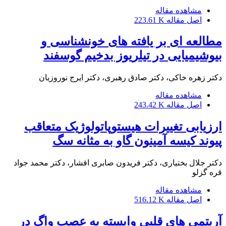
مشاهده مقاله
اصل مقاله
223.61 K
مطالعه ای بر یافته های خونشناسی و
بیوشیمیایی در تیلریوز بدخیم گوسفند
دکتر زهره خاکی، دکتر صادق رهبری، دکتر ایرج نوروزیان
مشاهده مقاله
اصل مقاله
243.42 K
ارزیابی تغییرات هیستوپاتولوژیک متعاقب
پیوند کیسه آمینون گاو به مثانه سگ
دکتر جلال بختیاری، دکتر فریدون صابری افشار، دکتر محمد جواد
قره گزلو
مشاهده مقاله
اصل مقاله
516.12 K
آریتمی های قلبی وابسته به عصب واگ در