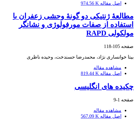
اصل مقاله
974.56 K
مطالعۀ ژنتیکی دو گونۀ وحشی زعفران با
استفاده از صفات مورفولوژی و نشانگر
مولکولی RAPD
صفحه
105-118
بیتا خوانساری نژاد، محمدرضا حسندخت، وحیده ناظری
مشاهده مقاله
اصل مقاله
819.44 K
چکیده های انگلیسی
صفحه
1-9
مشاهده مقاله
اصل مقاله
567.09 K