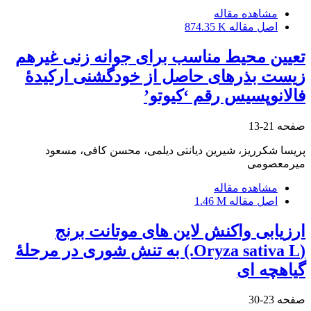
مشاهده مقاله
اصل مقاله
874.35 K
تعیین محیط مناسب برای جوانه ‏زنی غیرهم
زیست بذرهای حاصل از خودگشنی ارکیدۀ
فالانوپسیس رقم ‘کیوتو’
صفحه
21-13
پریسا شکرریز، شیرین دیانتی دیلمی، محسن کافی، مسعود
میرمعصومی
مشاهده مقاله
اصل مقاله
1.46 M
ارزیابی واکنش لاین‏ های موتانت برنج
(Oryza sativa L.) به تنش شوری در مرحلۀ
گیاهچه‏ ای
صفحه
23-30