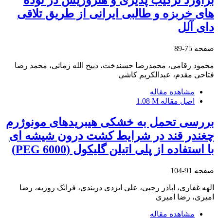
های خربزه و طالبی ایرانی از طریق تلاقی
دای‏ آلل
صفحه
75-89
محمود رقامی، محمدرضا حسندخت، ذبیح الله زمانی، محمد رضا
فتاحی مقدم، عبدالکریم کاشی
مشاهده مقاله
اصل مقاله
1.08 M
بررسی تحمل به خشکی هیبریدهای مونوژرم
چغندر قند در شرایط کشت درون‏ شیشه‏ ای
با استفاده از پلی‏ اتیلن گلیکول (6000 PEG)
صفحه
91-104
الهه غفاری، اباذر رجبی، علی ایزدی دربندی، فرانک روزبه، رضا
امیری، رضا امیری
مشاهده مقاله