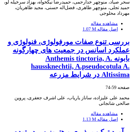
سحر صیاد، منوچهر خدارحمی، حمیدرضا نیکخواه، بهزاد سرخی‏له لو،
حمید تجلی، منوچهر طاهری، فضل‌اله حسنی، مجید طاهریان،
مهرداد محلوجی
مشاهده مقاله
اصل مقاله
1.07 M
بررسی تنوع صفات مورفولوژی، فنولوژی و
عملکرد اسانس در جمعیت‏ های چهارگونه
بابونه Anthemis tinctoria, A.
haussknechtii, A.pseudocotula A.
Altissima در شرایط مزرعه‌
صفحه
59-74
محمد علی علیزاده، ساناز یاریاب، علی اشرف جعفری، پروین
صالحی شانجانی
مشاهده مقاله
اصل مقاله
1.13 M
برآورد ترکیب‏ پذیری و هتروزیس در توده‏