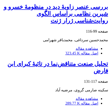
بررسی عنصر زاویۀ دید در منظومۀ خسرو و
شیرین نظامی براساس الگوی
روایت‌شناسی ژرار ژنت
صفحه
99-116
محمدحسین سرداغی، محمدباقر شهرامی
مشاهده مقاله
اصل مقاله
323.45 K
تحلیل صنعت متناقض‌‌نما در تائیۀ کبرای ابن
فارض
صفحه
117-131
سکینه صارمی گروی، مرضیه آباد
مشاهده مقاله
اصل مقاله
289.77 K