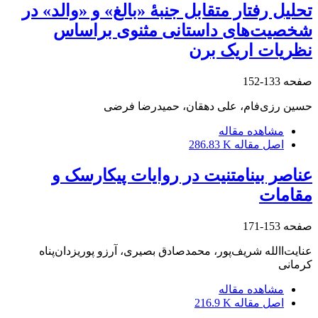
تحلیل رفتار متقابل جنبۀ «بالغ» و «والد» در
شخصیت‌های داستانی مثنوی براساس
نظریات اریک برن
صفحه
133-152
حسین رزی‌فام، علی دهقان، حمیدرضا فرضی
مشاهده مقاله
اصل مقاله
286.83 K
عناصر بینامتنیت در روایات پیکارسک و
مقامات
صفحه
153-171
عنایت‌االله شریف‌پور، محمدصادق بصیری، آرزو پوریزدان‌پناه
کرمانی
مشاهده مقاله
اصل مقاله
216.9 K