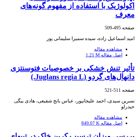
اکولوژیک با استفاده از مفهوم گونه‌های
معرف
صفحه
495-509
امید اسماعیل زاده، سیده سمیرا سلیمانی پور
مشاهده مقاله
اصل مقاله
1.21 M
تأثیر تنش خشکی بر خصوصیات فتوسنتزی
دانهال‌های گردو (Juglans regia L.)
صفحه
511-521
نسرین سیدی، احمد علیجانپور، عباس بانج شفیعی، هادی بیگی
حیدرلو
مشاهده مقاله
اصل مقاله
849.07 K
بررسی میزان ترسیب ‏کربن خاک در تیپ‏های