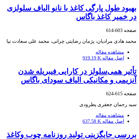
بهبود طول پارگی کاغذ با نانو الیاف سلولزی
در خمیر کاغذ باگاس
صفحه
603-614
محمد هادی مرادیان، پژمان رضایتی چرانی، محمد علی سعادت نیا
مشاهده مقاله
اصل مقاله
919.19 K
تأثیر همی‌سلولز در کارایی فیبریله شدن
آنزیمی و مکانیکی الیاف سودای باگاس
صفحه
615-624
سید رحمان جعفری پطرودی
مشاهده مقاله
اصل مقاله
637.58 K
بررسی جایگزینی تولید روزنامه چوب وکاغذ