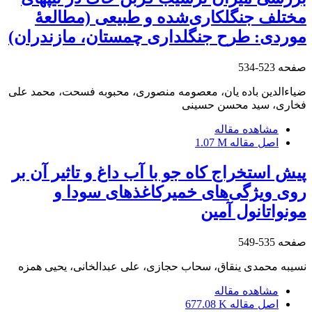
مختلف جنگلکاری‌شده و طبیعی (مطالعۀ
موردی: طرح جنگلداری چمستان، مازندران)
صفحه
523-534
ضیاءالدین باده یان، معصومه منصوری، محبوبه فسحت، محمد علی
فخاری، سید محسن حسینی
مشاهده مقاله
اصل مقاله
1.07 M
پیش استخراج کاه جو با آب داغ و تاثیر آن بر
روی ویژگی‌های خمیرکاغذهای سودا و
مونواتانول آمین
صفحه
535-549
نسیبه محمدی ینقاق، سحاب حجازی، علی عبدالخانی، یحیی همزه
مشاهده مقاله
اصل مقاله
677.08 K