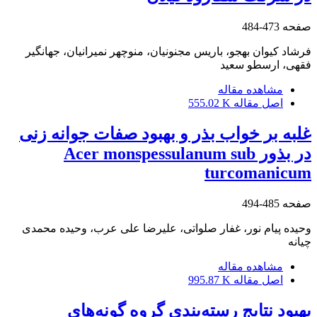
صفحه
473-484
فرشاد کیوان بهجو، باریس مجنونیان، منوچهر نمیرانیان، جهانگیر
فقهی، ارسطو سعید
مشاهده مقاله
اصل مقاله
555.02 K
غلبه بر خواب بذر و بهبود صفات جوانه زنی
در بذور Acer monspessulanum sub
turcomanicum
صفحه
485-494
وحیده پیام نور، غفار صلواتی، علیرضا علی عرب، وحیده محمدی
چیانه
مشاهده مقاله
اصل مقاله
995.87 K
بهبود نتایج رسته‌بندی گروه گونه‌های