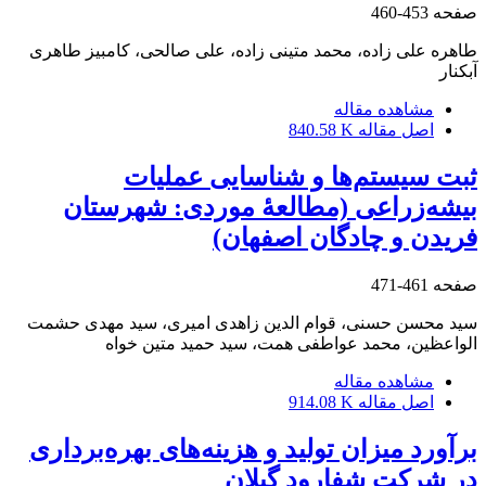
صفحه
453-460
طاهره علی زاده، محمد متینی زاده، علی صالحی، کامبیز طاهری
آبکنار
مشاهده مقاله
اصل مقاله
840.58 K
ثبت سیستم‌ها و شناسایی عملیات
بیشه‌زراعی (مطالعۀ موردی: شهرستان
فریدن و چادگان اصفهان)
صفحه
461-471
سید محسن حسنی، قوام الدین زاهدی امیری، سید مهدی حشمت
الواعظین، محمد عواطفی همت، سید حمید متین خواه
مشاهده مقاله
اصل مقاله
914.08 K
برآورد میزان تولید و هزینه‌های بهره‌برداری
در شرکت شفارود گیلان