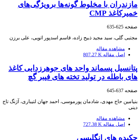
مازندران با مخلوط گونه‌ها برویژگی‌های
خمیرکاغذ CMP
صفحه
625-635
مجتبی گلی، سید مجید ذبیح زاده، قاسم اسدپور اتویی، علی برزن
مشاهده مقاله
اصل مقاله
807.27 K
پتانسیل پسماند واحد های جوهرزدایی کاغذ
های باطله در تولید تخته های فیبر گچ
صفحه
637-645
بنیامین حاج مهدی، شادمان پورموسی، احمد جهان لتیباری، آژنگ تاج
دینی
مشاهده مقاله
اصل مقاله
727.38 K
چکیده های انگلیسی