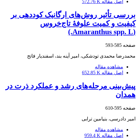
اصل مقاله
572.76 K
بررسی تأثیر روش‌های ارگانیک کوددهی بر
کیفیت و کمیت علوفۀ تاج‌خروس
(Amaranthus spp. L.)
صفحه
585-593
محمدرضا محمدی تودشکی، امیر آینه بند، اسفندیار فاتح
مشاهده مقاله
اصل مقاله
652.85 K
پیش‌بینی مرحله‌های رشد و عملکرد ذرت در
همدان
صفحه
595-610
امیر دادرسی، بنیامین ترابی
مشاهده مقاله
اصل مقاله
959.4 K