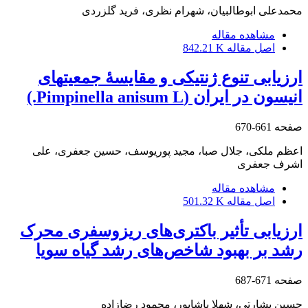
محمدعلی ابوطالبیان، شهرام نظری، فرید گلزردی
مشاهده مقاله
اصل مقاله
842.21 K
ارزیابی تنوع ژنتیکی و مقایسۀ جمعیت‎های
انیسون در ایران (Pimpinella anisum L.)
صفحه
661-670
اعظم ملکی، جلال صبا، مجید پوریوسف، حسین جعفری، علی
اشرف جعفری
مشاهده مقاله
اصل مقاله
501.32 K
ارزیابی تأثیر باکتری‌های ریزوسفری محرک
رشد بر بهبود شاخص‌های رشد گیاه سویا
صفحه
671-687
حسین بشارتی، شهلا پاشاپور، محمود رضازاده