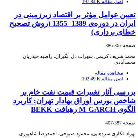
اصل مقاله
197.84 K
تعیین عوامل مؤثر بر اقتصاد زیرزمینی در
ایران در دوره‌ی 1389- 1355 (روش تصحیح
خطای برداری)
صفحه
367-386
محمد شریف کریمی، سهراب دل انگیزان، راضیه حیدریان
محمدآبادی
مشاهده مقاله
اصل مقاله
192.49 K
بررسی آثار تغییرات قیمت نفت خام بر
شاخص بورس اوراق بهادار تهران: کاربرد
الگوی M-GARCH رهیافت BEKK
صفحه
387-407
بهزاد فکاری سردهایی، محمود صبوحی، احمدرضا شاهپوری