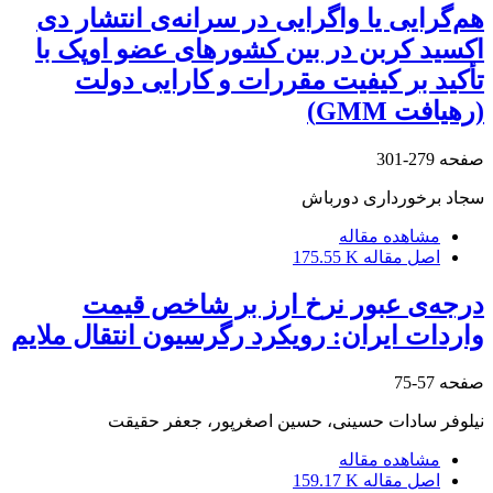
هم‌گرایی یا واگرایی در سرانه‌ی انتشار دی
اکسید کربن در بین کشورهای عضو اوپک با
تأکید بر کیفیت مقررات و کارایی دولت
(رهیافت GMM)
صفحه
279-301
سجاد برخورداری دورباش
مشاهده مقاله
اصل مقاله
175.55 K
درجه‌ی عبور نرخ ارز بر شاخص قیمت
واردات ایران: رویکرد رگرسیون انتقال ملایم
صفحه
57-75
نیلوفر سادات حسینی، حسین اصغرپور، جعفر حقیقت
مشاهده مقاله
اصل مقاله
159.17 K