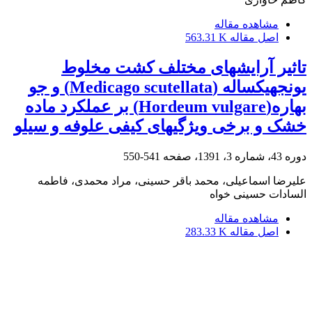
مشاهده مقاله
اصل مقاله
563.31 K
تاثیر آرایشهای مختلف کشت مخلوط
یونجهیکساله (Medicago scutellata) و جو
بهاره(Hordeum vulgare) بر عملکرد ماده
خشک و برخی ویژگیهای کیفی علوفه و سیلو
دوره 43، شماره 3، 1391، صفحه
541-550
علیرضا اسماعیلی، محمد باقر حسینی، مراد محمدی، فاطمه
السادات حسینی خواه
مشاهده مقاله
اصل مقاله
283.33 K