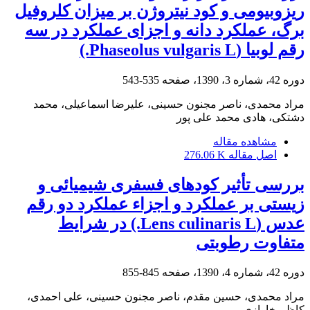
ریزوبیومی و کود نیتروژن بر میزان کلروفیل
برگ، عملکرد دانه و اجزای عملکرد در سه
رقم لوبیا (Phaseolus vulgaris L.)
دوره 42، شماره 3، 1390، صفحه
535-543
مراد محمدی، ناصر مجنون حسینی، علیرضا اسماعیلی، محمد
دشتکی، هادی محمد علی پور
مشاهده مقاله
اصل مقاله
276.06 K
بررسی تأثیر کودهای فسفری شیمیائی و
زیستی بر عملکرد و اجزاء عملکرد دو رقم
عدس (Lens culinaris L.) در شرایط
متفاوت رطوبتی
دوره 42، شماره 4، 1390، صفحه
845-855
مراد محمدی، حسین مقدم، ناصر مجنون حسینی، علی احمدی،
کاظم خاوازی