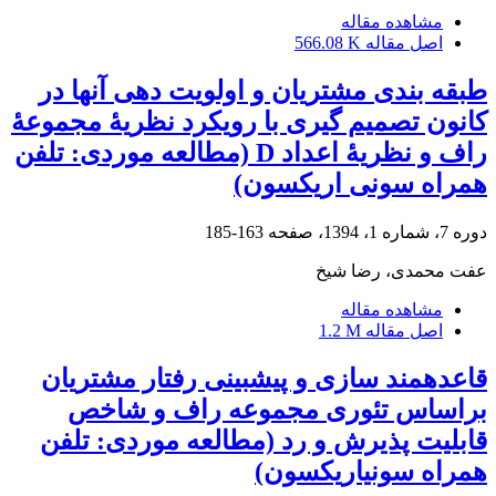
مشاهده مقاله
اصل مقاله
566.08 K
طبقه‏ بندی مشتریان و اولویت‏ دهی آن‏ها در
کانون تصمیم‏ گیری با رویکرد نظریۀ مجموعۀ
راف و نظریۀ اعداد D (مطالعه موردی: تلفن
همراه سونی اریکسون)
دوره 7، شماره 1، 1394، صفحه
163-185
عفت محمدی، رضا شیخ
مشاهده مقاله
اصل مقاله
1.2 M
قاعده‏مند سازی و پیش‏بینی رفتار مشتریان
براساس تئوری مجموعه راف و شاخص
قابلیت پذیرش و رد (مطالعه موردی: تلفن
همراه سونی‏اریکسون)