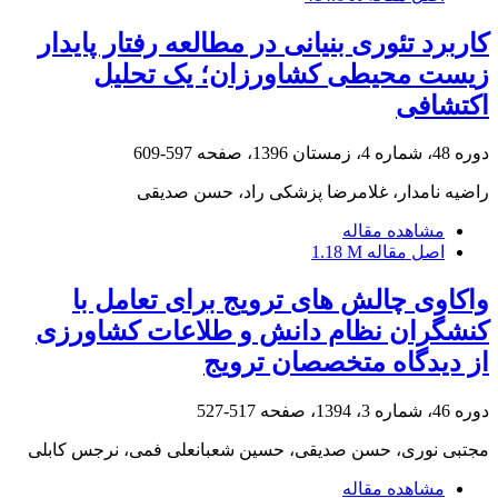
کاربرد تئوری بنیانی در مطالعه رفتار پایدار
زیست محیطی کشاورزان؛ یک تحلیل
اکتشافی
دوره 48، شماره 4، زمستان 1396، صفحه
597-609
راضیه نامدار، غلامرضا پزشکی راد، حسن صدیقی
مشاهده مقاله
اصل مقاله
1.18 M
واکاوی چالش های ترویج برای تعامل با
کنشگران نظام دانش و طلاعات کشاورزی
از دیدگاه متخصصان ترویج
دوره 46، شماره 3، 1394، صفحه
517-527
مجتبی نوری، حسن صدیقی، حسین شعبانعلی فمی، نرجس کابلی
مشاهده مقاله