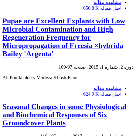
مشاهده مقاله
اصل مقاله
656.8 K
Pupae are Excellent Explants with Low
Microbial Contamination and High
Regeneration Frequency for
Micropropagation of Freesia ×hybrida
Bailey 'Argenta'
دوره 2، شماره 1، 2015، صفحه
97-109
Ali Pourkhaloee، Morteza Khosh-Khui
مشاهده مقاله
اصل مقاله
624.9 K
Seasonal Changes in some Physiological
and Biochemical Responses of Six
Groundcover Plants