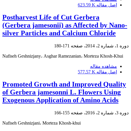
اصل مقاله
623.59 K
Postharvest Life of Cut Gerbera
(Gerbera jamesonii) as Affected by Nano-
silver Particles and Calcium Chloride
دوره 1، شماره 2، 2014، صفحه
171-180
Nafiseh Geshnizjany، Asghar Ramezanian، Morteza Khosh-Khui
مشاهده مقاله
اصل مقاله
577.57 K
Promoted Growth and Improved Quality
of Gerbera jamesonni L. Flowers Using
Exogenous Application of Amino Acids
دوره 3، شماره 2، 2016، صفحه
155-166
Nafiseh Geshnizjani، Morteza Khosh-khui