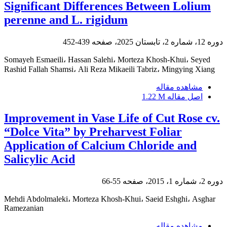
Significant Differences Between Lolium
perenne and L. rigidum
دوره 12، شماره 2، تابستان 2025، صفحه
439-452
Somayeh Esmaeili، Hassan Salehi، Morteza Khosh-Khui، Seyed
Rashid Fallah Shamsi، Ali Reza Mikaeili Tabriz، Mingying Xiang
مشاهده مقاله
اصل مقاله
1.22 M
Improvement in Vase Life of Cut Rose cv.
“Dolce Vita” by Preharvest Foliar
Application of Calcium Chloride and
Salicylic Acid
دوره 2، شماره 1، 2015، صفحه
55-66
Mehdi Abdolmaleki، Morteza Khosh-Khui، Saeid Eshghi، Asghar
Ramezanian
مشاهده مقاله