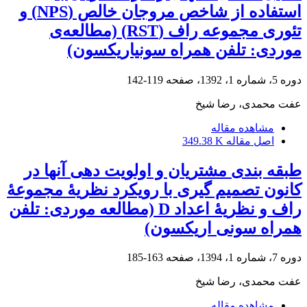
استفاده از شاخص مروجان خالص (NPS) و
تئوری مجموعه راف (RST) (مطالعه‌ی
موردی: تلفن همراه سونی‏اریکسون)
دوره 5، شماره 1، 1392، صفحه
119-142
عفت محمدی، رضا شیخ
مشاهده مقاله
اصل مقاله
349.38 K
طبقه‏ بندی مشتریان و اولویت‏ دهی آن‏ها در
کانون تصمیم‏ گیری با رویکرد نظریۀ مجموعۀ
راف و نظریۀ اعداد D (مطالعه موردی: تلفن
همراه سونی اریکسون)
دوره 7، شماره 1، 1394، صفحه
163-185
عفت محمدی، رضا شیخ
مشاهده مقاله