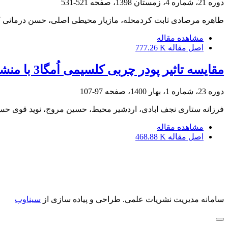
دوره 21، شماره 4، زمستان 1398، صفحه
521-531
طاهره مرصادی ثابت کردمحله، مازیار محیطی اصلی، حسن درمانی 
مشاهده مقاله
اصل مقاله
777.26 K
مقایسه تاثیر پودر چربی کلسیمی اُمگا3 با منشا گیاهی و حیوانی بر عملکرد تولیدی، تولید مثلی و کیفیت تخم مرغ در مرغ مادر گوشتی مسن
دوره 23، شماره 1، بهار 1400، صفحه
97-107
فرزانه ستاری نجف ابادی، اردشیر محیط، حسین مروج، نوید قوی حس
مشاهده مقاله
اصل مقاله
468.88 K
سامانه مدیریت نشریات علمی.
طراحی و پیاده سازی از
سیناوب