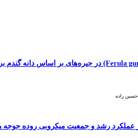
اثر آنزیم زایلاناز و اسانس باریجه (Ferula gumosa Boiss) ‎
حسین زاده
بر عملکرد رشد و جمعیت میکروبی روده جوجه 