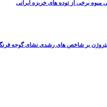
میوه برخی از توده های خربزه‌ ایرانی
ن بر شاخص های رشدی نشای گوجه فرنگی رقم 'ande