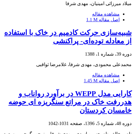
میلاد میرزائی امینیان، مهدی شرفا
مشاهده مقاله
اصل مقاله
1.1 M
شبیه‌سازی حرکت کادمیم در خاک با استفاده
از معادله توده‌ای- پراکنشی
دوره 39، شماره 1، 1388
محمدعلی محمودی، مهدی شرفا، غلامرضا ثواقبی
مشاهده مقاله
اصل مقاله
1.45 M
کارایی مدل WEPP در برآورد رواناب و
هدررفت خاک در مراتع سنگریزه ای حوضه
خامسان کردستان
دوره 48، شماره 5، 1396، صفحه
1031-1042
ناصر خالق پناه، حسین اسدی، مهدی شرفا، منوچهر گرجی، مسعود