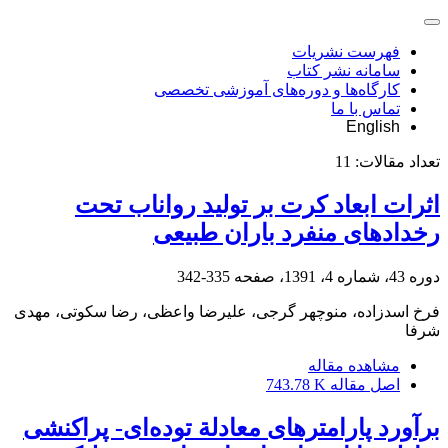
فهرست نشریات
سامانه نشر کتاب
کارگاه‌ها و دوره‌های آموزشی تخصصی
تماس با ما
English
تعداد مقالات:
11
اثرات ابعاد کرت بر تولید رواناب تحت
رخدادهای منفرد باران طبیعی
دوره 43، شماره 4، 1391، صفحه
335-342
فرخ اسدزاده، منوچهر گرجی، علیرضا واعظی، رضا سکوتی، مهدی
شرفا
مشاهده مقاله
اصل مقاله
743.78 K
برآورد پارامترهای معادلة توده‌ای- پراکنشی