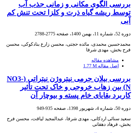
بررسی الگوی مکانی و زمانی جذب آب
توسط ریشه گیاه ذرت و کلزا تحت تنش کم
آبی
دوره 52، شماره 11، بهمن 1400، صفحه
2775-2788
محمدحسین محمدی، مائده حجتی، محسن زارع بنادکوکی، محسن
فرح بخش، مهدی شرفا
مشاهده مقاله
اصل مقاله
1.77 M
بررسی بیلان جرمی نیتروژن نیتراتی (NO3-
N) بین زهاب خروجی و خاک تحت‏ تأثیر
کاربرد بقایای خام پسته و بیوچار آن
دوره 50، شماره 4، شهریور 1398، صفحه
935-949
سعید سنائی اردکانی، مهدی شرفا، عبدالمجید لیاقت، محسن فرح
بخش، فرهاد دهقانی