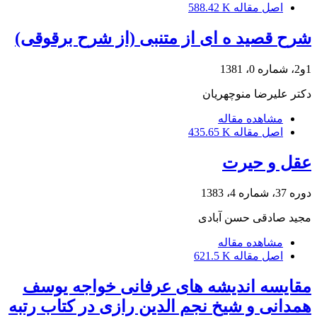
اصل مقاله
588.42 K
شرح قصید ه ای از متنبی (از شرح برقوقی)
1و2، شماره 0، 1381
دکتر علیرضا منوچهریان
مشاهده مقاله
اصل مقاله
435.65 K
عقل و حیرت
دوره 37، شماره 4، 1383
مجید صادقی حسن آبادی
مشاهده مقاله
اصل مقاله
621.5 K
مقایسه اندیشه های عرفانی خواجه یوسف
همدانی و شیخ نجم الدین رازی در کتاب رتبه