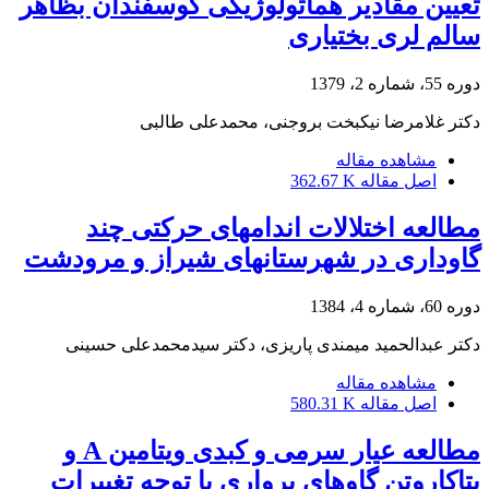
تعیین مقادیر هماتولوژیکی گوسفندان بظاهر
سالم لری بختیاری
دوره 55، شماره 2، 1379
دکتر غلامرضا نیکبخت بروجنی، محمدعلی طالبی
مشاهده مقاله
اصل مقاله
362.67 K
مطالعه اختلالات اندامهای حرکتی چند
گاوداری در شهرستانهای شیراز و مرودشت
دوره 60، شماره 4، 1384
دکتر عبدالحمید میمندی پاریزی، دکتر سیدمحمدعلی حسینی
مشاهده مقاله
اصل مقاله
580.31 K
مطالعه عیار سرمی و کبدی ویتامین A و
بتاکاروتن گاوهای پرواری با توجه تغییرات