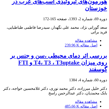
هورمون‌های تیروئیدی‌ اسب‌های عرب در
خوزستان
دوره 69، شماره 2، 1393، صفحه
165-172
سعد گورانی نژاد، محمد علی نگهدار، سیدرضا فاطمی طباطبایی،
فرید براتی
مشاهده مقاله
اصل مقاله
239.96 K
بررسی اثر دمای محیطی ،سن و جنس بر
روی میزان T4، T3 ، T3uptake و FTI
گوسفند
دوره 60، شماره 4، 1384
دکتر خلیل میرزاده، دکتر محمد نوری، دکتر غلامحسین خواجه، دکتر
بابک محمدیان، دکتر عبدالرحمن راسخ
مشاهده مقاله
اصل مقاله
485.66 K