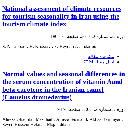
National assessment of climate resources
for tourism seasonality in Iran using the
tourism climate index
دوره 22، شماره 2، 2017، صفحه
175-186
S. Nasabpour، H. Khosravi، E. Heydari Alamdarloo
مشاهده مقاله
اصل مقاله
1.77 M
Normal values and seasonal differences in
the serum concentration of vitamin Aand
beta-carotene in the Iranian camel
(Camelus dromedarius)
دوره 7، شماره 2، 2013، صفحه
91-94
Alireza Ghadrdan Mashhadi، Alireza Sazmand، Abbas Karimiyan،
Seyed Hossein Hekmati Moghaddam