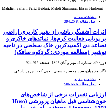
Mahdieh Saffari، Farid Heidari، Mehdi Shamsara، Ehsan Hashemi
مشاهده مقاله
اصل مقاله
394.26 K
اثرات آشفتگی ناشی از تغییر کاربری اراضی
بر پویایی فعالیت کرم‌ها، نماتدهای خاکزی و
تصاعد دی اکسیدکربن خاک سطحی در ناحیه
نوشهر (مطالعه موردی: گردکوه صافک)
دوره 49، شماره 4، مهر و آبان 1397، صفحه
915-924
نگار مقیمیان، سید محسن حسینی، یحیی کوچ، بهروز زارعی
مشاهده مقاله
اصل مقاله
506.66 K
ارزیابی تغییرات برخی از شاخص‌های
خون‌شناسی فیل ماهیان پرورشی (Huso
huso, Linnaeus, 1758) دریای خزر طی