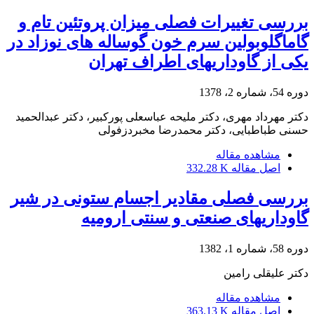
بررسی تغییرات فصلی میزان پروتئین تام و
گاماگلوبولین سرم خون گوساله های نوزاد در
یکی از گاوداریهای اطراف تهران
دوره 54، شماره 2، 1378
دکتر مهرداد مهری، دکتر ملیحه عباسعلی پورکبیر، دکتر عبدالحمید
حسنی طباطبایی، دکتر محمدرضا مخبردزفولی
مشاهده مقاله
اصل مقاله
332.28 K
بررسی فصلی مقادیر اجسام ستونی در شیر
گاوداریهای صنعتی و سنتی ارومیه
دوره 58، شماره 1، 1382
دکتر علیقلی رامین
مشاهده مقاله
اصل مقاله
363.13 K