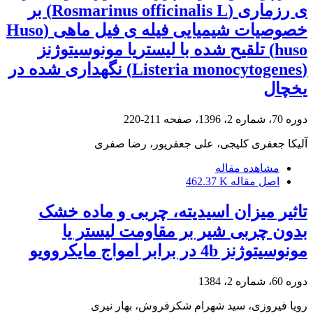
ی رزماری (Rosmarinus officinalis L) بر
خصوصیات شیمیایی فیله ی فیل ماهی (Huso
huso) تلقیح شده با لیستریا مونوسیتوژنز
(Listeria monocytogenes) نگهداری شده در
یخچال
دوره 70، شماره 2، 1396، صفحه
211-220
آلیکا جعفری کلیجی، علی جعفرپور، رضا صفری
مشاهده مقاله
اصل مقاله
462.37 K
تاثیر میزان اسیدیته، چربی و ماده خشک
بدون چربی شیر بر مقاومت لیستر یا
مونوسیتوژنز 4b در برابر امواج مایکروویو
دوره 60، شماره 2، 1384
رویا فیروزی، سید شهرام شکرفروش، بهار نیری