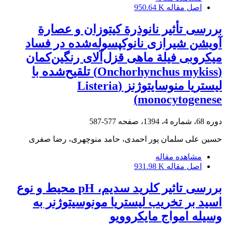
اصل مقاله
950.64 K
بررسی تأثیر نانوذرة کیتوزان و عصارة
آویشن شیرازی نانوکپسوله‌شده در فساد
میکروبی فیلة ماهی قزل‌آلای رنگین‌کمان
(Onchorhynchus mykiss) تلقیح‌شده با
لیستریا منوسایتوژنز (Listeria
monocytogenese)
دوره 68، شماره 4، 1394، صفحه
577-587
حسین علی سلمان پور احمدی، حامد منوچهری، رضا صفری
مشاهده مقاله
اصل مقاله
931.98 K
بررسی تاثیر کلرید سدیم، pH محیط و نوع
اسید بر تخریب لیستریا مونوسیتوژنر به
وسیله امواج مایکروویو