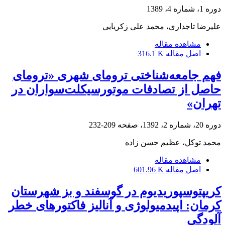
دوره 1، شماره 4، 1389
علیرضا تاجداری، محمد علی زکریایی
مشاهده مقاله
اصل مقاله
316.1 K
فهم جامعه‌شناختی ترومای شهری «ترومای
حاصل از تصادفات موتورسیکلت‌سواران در
تهران»
دوره 20، شماره 2، 1392، صفحه
209-232
محمد توکل، عظیم حسن زاده
مشاهده مقاله
اصل مقاله
601.96 K
کریپتوسپوریدیوم‌ ‌در گوسفند و بز شهرستان
کرمان: اپیدمیولوژی و آنالیز فاکتور‌های خطر
آلودگی