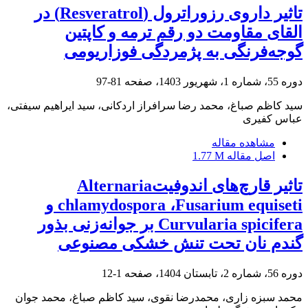
تاثیر داروی رزوراترول (Resveratrol) در
القای مقاومت دو رقم ترمه و کاپتین
گوجه‌فرنگی به پژمردگی فوزاریومی
دوره 55، شماره 1، شهریور 1403، صفحه
81-97
سید کاظم صباغ، محمد رضا سرافراز اردکانی، سید ایراهیم سیفتی،
عباس کفیری
مشاهده مقاله
اصل مقاله
1.77 M
تاثیر قارچ‌های اندوفیتAlternaria
chlamydospora ،Fusarium equiseti و
Curvularia spicifera بر جوانه‌زنی بذور
گندم نان تحت تنش خشکی مصنوعی
دوره 56، شماره 2، تابستان 1404، صفحه
1-12
محمد سبزه زاری، محمدرضا نقوی، سید کاظم صباغ، محمد جوان