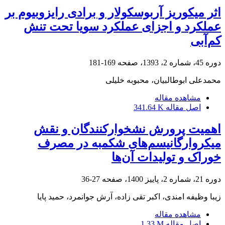
اثر میکوریز آربوسکولار و برادی رایزوبیوم بر
عملکرد و اجزای عملکرد سویا تحت تنش
کم‌آبی
دوره 45، شماره 2، 1393، صفحه
169-181
محمدعلی ابوطالبیان، محبوبه خلیلی
مشاهده مقاله
اصل مقاله
341.64 K
اهمیت پرورش نشخوارکنندگان و نقش
میکروارگانیسم‌های شکمبه در مصرف
خوراک و تولیدات آن‌ها
دوره 21، شماره 2، پاییز 1400، صفحه
27-36
زیبا وظیفه امندی، اکبر تقی زاده، آرش جوانمرد، حمید پایا
مشاهده مقاله
اصل مقاله
1.33 M