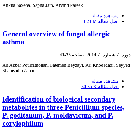
Ankita Saxena، Sapna Jain، Arvind Pareek
مشاهده مقاله
اصل مقاله
1.21 M
General overview of fungal allergic
asthma
دوره 1، شماره 1، 2014، صفحه
35-41
Ali Akbar Pourfathollah، Fatemeh Beyzayi، Ali Khodadadi، Seyyed
Shamsadin Athari
مشاهده مقاله
اصل مقاله
30.35 K
Identification of biological secondary
metabolites in three Penicillium species,
P. goditanum, P. moldavicum, and P.
corylophilum