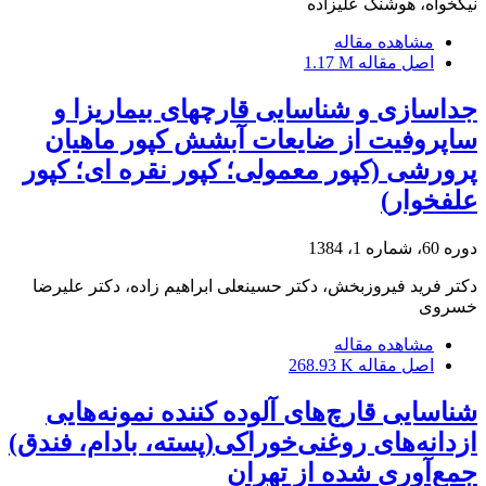
نیکخواه، هوشنگ علیزاده
مشاهده مقاله
اصل مقاله
1.17 M
جداسازی و شناسایی قارچهای بیماریزا و
ساپروفیت از ضایعات آبشش کپور ماهیان
پرورشی (کپور معمولی؛ کپور نقره ای؛ کپور
علفخوار)
دوره 60، شماره 1، 1384
دکتر فرید فیروزبخش، دکتر حسینعلی ابراهیم زاده، دکتر علیرضا
خسروی
مشاهده مقاله
اصل مقاله
268.93 K
شناسایی قارچ‌های آلوده کننده نمونه‌هایی
ازدانه‌های روغنی‌خوراکی(پسته، بادام، فندق)
جمع‌آوری شده از تهران