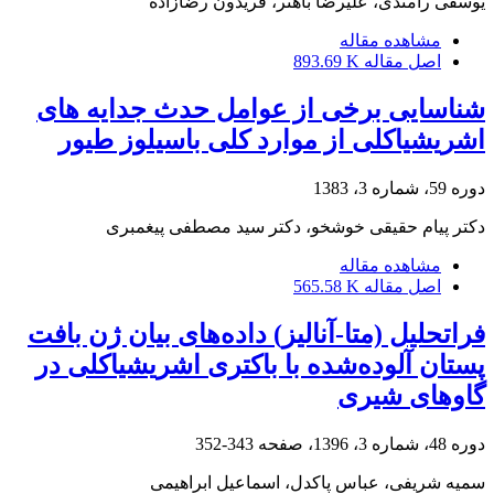
یوسفی رامندی، علیرضا باهنر، فریدون رضازاده
مشاهده مقاله
اصل مقاله
893.69 K
شناسایی برخی از عوامل حدث جدایه های
اشریشیاکلی از موارد کلی باسیلوز طیور
دوره 59، شماره 3، 1383
دکتر پیام حقیقی خوشخو، دکتر سید مصطفی پیغمبری
مشاهده مقاله
اصل مقاله
565.58 K
فراتحلیل (متا-آنالیز) داده‌های بیان ژن بافت
پستان آلوده‌شده با باکتری اشریشیاکلی در
گاوهای شیری
دوره 48، شماره 3، 1396، صفحه
343-352
سمیه شریفی، عباس پاکدل، اسماعیل ابراهیمی