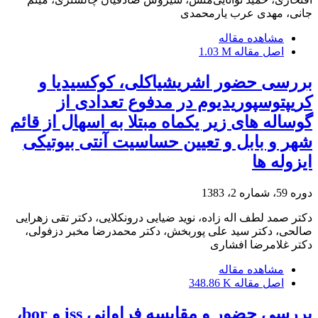
جانی، مهدی عرب یارمحمدی
مشاهده مقاله
اصل مقاله
1.03 M
بررسی حضور اشریشیاکلی، کوکسیدیا و
کریپتوسپوریدیوم در مدفوع تعدادی از
گوساله های زیر یکماه مبتلا به اسهال از قائم
شهر و بابل و تعیین حساسیت آنتی بیوتیکی
ایزوله ها
دوره 59، شماره 2، 1383
دکتر صمد لطف اله زاده، نوید ضیایی درونکلایی، دکتر تقی زهرایی
صالحی، دکتر سید علی پوربخش، دکتر محمدرضا مخبر دزفولی،
دکتر غلامرضا افشاری
مشاهده مقاله
اصل مقاله
348.86 K
بررسی حضور و مقایسه فراوانی iss و bor،