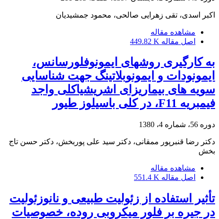
اکبر اسدی، تقی زهرایی صالحی، محمود جمشیدیان
مشاهده مقاله
اصل مقاله
449.82 K
به کارگیری روشهای ایمونوفلورسانس،
ایمونودات و ایمونوبلاتینگ جهت شناسایی
سویه های بیماریزای اشریشیاکلی واجد
فیمبریه F11، در کلی باسیلوز طیور
دوره 56، شماره 4، 1380
دکتر رضا قنبرپور ممقانی، دکتر سید علی پوربخش، دکتر حسن تاج
بخش
مشاهده مقاله
اصل مقاله
551.4 K
تأثیر استفاده از زئولیت طبیعی و نانوزئولیت
در جیره بر فلور میکروبی روده، خصوصیات