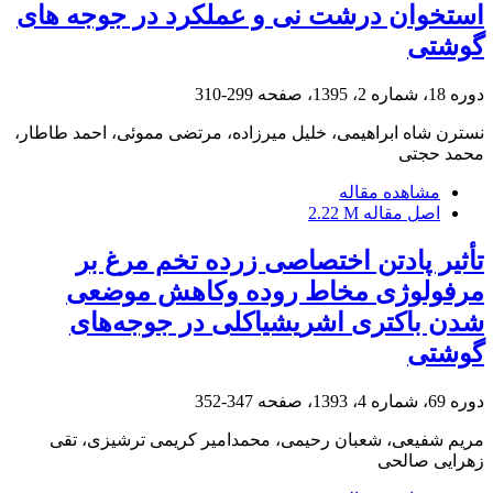
استخوان درشت نی و عملکرد در جوجه های
گوشتی
دوره 18، شماره 2، 1395، صفحه
299-310
نسترن شاه ابراهیمی، خلیل میرزاده، مرتضی مموئی، احمد طاطار،
محمد حجتی
مشاهده مقاله
اصل مقاله
2.22 M
تأثیر پادتن اختصاصی زرده تخم مرغ بر
مرفولوژی مخاط روده وکاهش موضعی
شدن باکتری اشریشیاکلی‌ ‌در جوجه‌های
گوشتی
دوره 69، شماره 4، 1393، صفحه
347-352
مریم شفیعی، شعبان رحیمی، محمد‌امیر کریمی ترشیزی، تقی
زهرایی صالحی