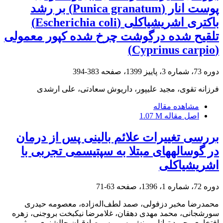
پوست انار (Punica granatum) بر رشد
باکتری اشریشیاکلی (Escherichia coli)
تلقیح شده درگوشت چرخ شده کپور معمولی
(Cyprinus carpio)
دوره 73، شماره 3، پاییز 1399، صفحه
383-394
فرزانه تقوی، مجید علیپور، داریوش سعادتی، علی ارشدی
مشاهده مقاله
اصل مقاله
1.07 M
بررسی تغییرات علائم بالینی پس از درمان
در گوسالههای مبتلا به سپتیسمی تجربی با
اشریشیاکلی
دوره 72، شماره 1، 1396، صفحه
63-71
محمدرضا مخبر دزفولی، صمد لطف‌اله‌زاده، معصومه حیدری
سورشجانی، محمد مهدی دهقان، غلامرضا نیکبخت بروجنی، زهره
افتخاری، حمید توانایی‌منش، سیروس صادقیان چالشنری، میثم