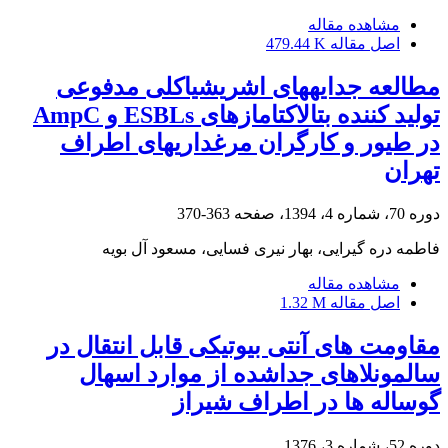
مشاهده مقاله
اصل مقاله
479.44 K
مطالعه جدایههای اشریشیاکلی مدفوعی
تولید کننده بتالاکتامازهای ESBLs و AmpC
در طیور و کارگران مرغداریهای اطراف
تهران
دوره 70، شماره 4، 1394، صفحه
363-370
فاطمه دره گیرایی، بهار نیری فسایی، مسعود آل بویه
مشاهده مقاله
اصل مقاله
1.32 M
مقاومت های آنتی بیوتیکی قابل انتقال در
سالمونلاهای جداشده از موارد اسهال
گوساله ها در اطراف شیراز
دوره 52، شماره 3، 1376