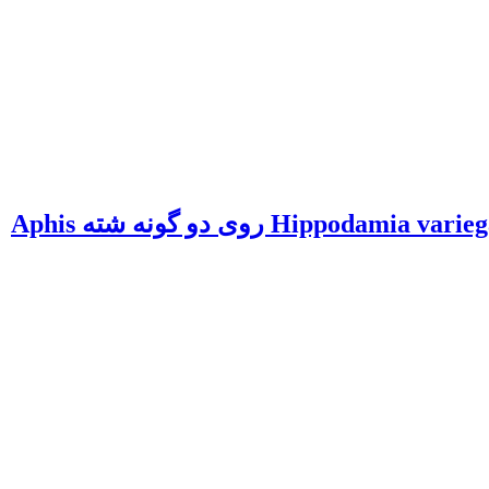
اثر دما بر ترجیح غذایی حشرات کامل و لارو سن چهارم کفشدوزک Hippodamia variegata (Col: Coccinellidae) روی دو گونه شته Aphis