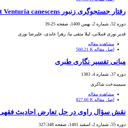
رفتار جستجوگری زنبور Gravenhorst Venturia canescens روی بید سیب‌زمینی، Zeller Phthorimaea operculella
دوره 52، شماره 2، بهمن 1400، صفحه
25-39
قدیر نوری قنبلانی، لیلا متقی نیا، زهرا عابدی، علیرضا نوری
مشاهده مقاله
اصل مقاله
560.21 K
مبانی تفسیر نگاری طبری
دوره 37، شماره 4، 1383
سیمیندخت شاکری
مشاهده مقاله
اصل مقاله
827.66 K
نقش سؤال راوی در حل تعارض احادیث فقهی
دوره 55، شماره 2، اسفند 1401، صفحه
348-327