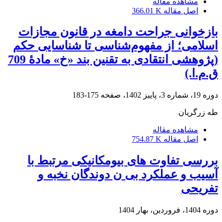
مشاهده مقاله
اصل مقاله
366.01 K
بازخوانی جراحت دامغه در قانون مجازات
اسلامی؛ از مفهوم‌شناسی تا شناسایی حکم
(پژوهشی انتقادی به تقنین بند «خ» مادۀ 709
ق.م.ا.)
دوره 19، شماره 3، پاییز 1402، صفحه
175-183
طه زرگریان
مشاهده مقاله
اصل مقاله
754.87 K
بررسی تفاوت های بیومکانیکی مرتبط با
آسیب و عملکرد بی ن دوندگان نخبه و
تفریحی
دوره 1404، فروردین، بهار 1404