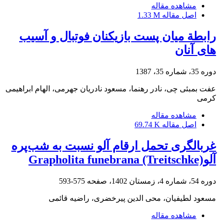
مشاهده مقاله
اصل مقاله
1.33 M
رابطة میان پست بازیکنان فوتبال و آسیب
های آنان
دوره 35، شماره 35، 1387
عفت بمبئی چی، نادر رهنما، مسعود نادریان جهرمی، الهام ابراهیمی
کرمی
مشاهده مقاله
اصل مقاله
69.74 K
غربالگری تحمل ارقام آلو نسبت به شب‌پره
آلوGrapholita funebrana (Treitschke)
دوره 54، شماره 4، زمستان 1402، صفحه
575-593
مسعود لطیفیان، محی الدین پیرخضری، راضیه قائمی
مشاهده مقاله