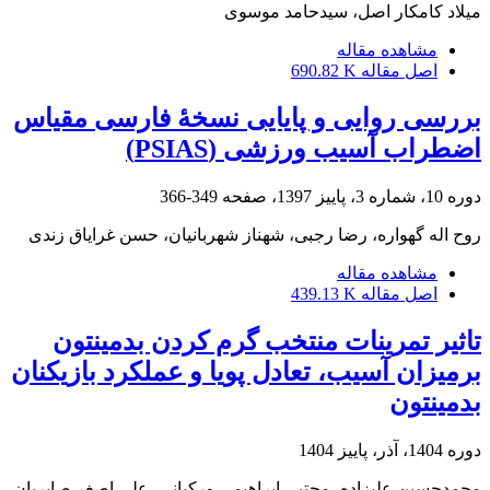
میلاد کامکار اصل، سیدحامد موسوی
مشاهده مقاله
اصل مقاله
690.82 K
بررسی روایی و پایایی نسخۀ فارسی مقیاس
اضطراب آسیب ورزشی (PSIAS)
دوره 10، شماره 3، پاییز 1397، صفحه
349-366
روح اله گهواره، رضا رجبی، شهناز شهربانیان، حسن غرایاق زندی
مشاهده مقاله
اصل مقاله
439.13 K
تاثیر تمرینات منتخب گرم کردن بدمینتون
برمیزان آسیب، تعادل پویا و عملکرد بازیکنان
بدمینتون
دوره 1404، آذر، پاییز 1404
محمدحسین علیزاده، مجتبی ابراهیمی ورکیانی، علی اصغر صابریان