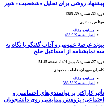
پیشنهاد روشی برای تحلیل «شخصیت» شهر
دوره 32، شماره 39، 1385
مهتا میرمقتدایی
مشاهده مقاله
اصل مقاله
433.9 K
پیوند عرصۀ عمومی و آداب گفتگو با نگاه به
سه نمایشنامه از اسماعیل خلج
دوره 27، شماره 3، پاییز 1401، صفحه
45-54
کامران سپهران، فاطمه محمودی
مشاهده مقاله
اصل مقاله
383.58 K
تأثیر کاراکتر بر توانمندی‌های احساسی و
اجتماعی: پژوهش پیمایشی روی دانشجویان