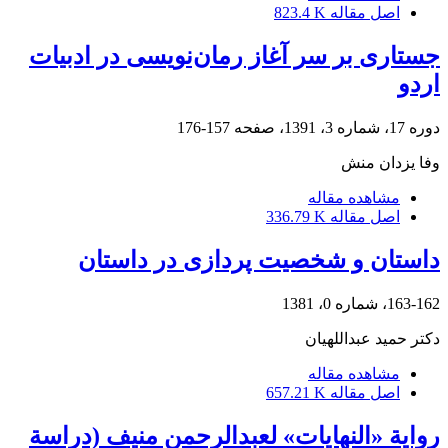
اصل مقاله
823.4 K
جستاری بر سر آغاز رمان‌نویسی در ادبیات
اردو
دوره 17، شماره 3، 1391، صفحه
157-176
وفا یزدان منش
مشاهده مقاله
اصل مقاله
336.79 K
داستان و شخصیت پردازی در داستان
163-162، شماره 0، 1381
دکتر حمید عبداللهیان
مشاهده مقاله
اصل مقاله
657.21 K
روایة «النهایات» لعبدالرحمن منیف (دراسة