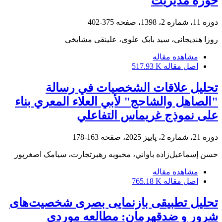
حوزه مدیریت
دوره 11، شماره 2، 1398، صفحه
375-402
روزا هندیجانی، سید بابک علوی، علینقی مشایخی
مشاهده مقاله
اصل مقاله
517.93 K
تحليل علاقات الشخصيات في رسالة
"الصاهل والشاحج" لأبي العلاء المعري بناء
على نموذج غريماس التفاعلي
دوره 21، شماره 2، پاییز 2025، صفحه
163-178
حسن إسماعيل‌زاده باواني، محبوبه رهبرتجارت، سیامک اصغرپور
مشاهده مقاله
اصل مقاله
765.18 K
تحلیل تطبیقی بازنمایی بصری شخصیت‌های
شرور و ضدقهرمان: مطالعه موردی