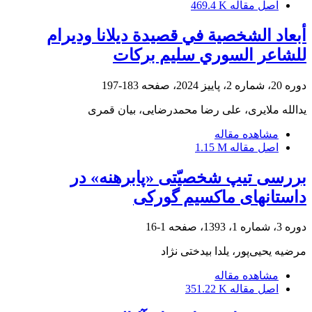
اصل مقاله
469.4 K
أبعاد الشخصية في قصيدة ديلانا وديرام
للشاعر السوري سليم بركات
دوره 20، شماره 2، پاییز 2024، صفحه
183-197
یدالله ملایری، علی رضا محمدرضایی، بیان قمری
مشاهده مقاله
اصل مقاله
1.15 M
بررسی تیپ شخصیّتی «پابرهنه» در
داستانهای ماکسیم گورکی
دوره 3، شماره 1، 1393، صفحه
1-16
مرضیه یحیی‌پور، یلدا بیدختی نژاد
مشاهده مقاله
اصل مقاله
351.22 K