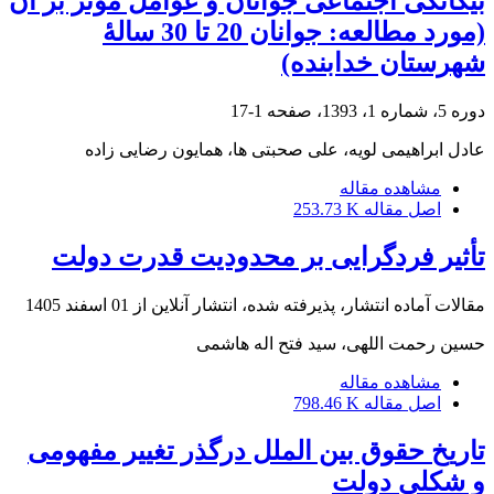
بیگانگی اجتماعی جوانان و عوامل مؤثر بر آن
(مورد مطالعه: جوانان 20 تا 30 سالۀ
شهرستان خدابنده)
دوره 5، شماره 1، 1393، صفحه
1-17
عادل ابراهیمی لویه، علی صحبتی ها، همایون رضایی زاده
مشاهده مقاله
اصل مقاله
253.73 K
تأثیر فردگرایی بر محدودیت قدرت دولت
مقالات آماده انتشار، پذیرفته شده، انتشار آنلاین از
01 اسفند 1405
حسین رحمت اللهی، سید فتح اله هاشمی
مشاهده مقاله
اصل مقاله
798.46 K
تاریخ حقوق بین الملل درگذر تغییر مفهومی
و شکلی دولت