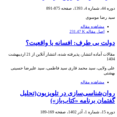
دوره 44، شماره 4، 1393، صفحه
875-891
سید رضا موسوی
مشاهده مقاله
اصل مقاله
231.47 K
دولت بی ‏طرف: افسانه یا واقعیت؟
مقالات آماده انتشار، پذیرفته شده، انتشار آنلاین از
21 اردیبهشت
1404
علی ولایی، سید محمد قاری سید فاطمی، سید علیرضا حسینی
بهشتی
مشاهده مقاله
روان‌شناسی‌سازی در تلویزیون(تحلیل
گفتمان برنامه «کتاب‌باز»)
دوره 15، شماره 1، آذر 1402، صفحه
169-189