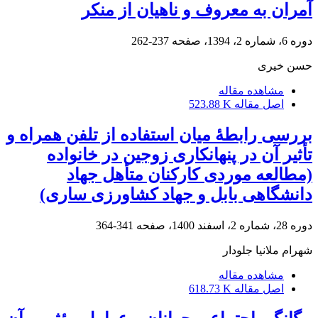
آمران به معروف و ناهیان از منکر
دوره 6، شماره 2، 1394، صفحه
237-262
حسن خیری
مشاهده مقاله
اصل مقاله
523.88 K
بررسی رابطۀ میان استفاده از تلفن همراه و
تأثیر آن در پنهانکاری زوجین در خانواده
(مطالعه موردی کارکنان متأهل جهاد
دانشگاهی بابل و جهاد کشاورزی ساری)
دوره 28، شماره 2، اسفند 1400، صفحه
341-364
شهرام ملانیا جلودار
مشاهده مقاله
اصل مقاله
618.73 K