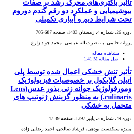
تأثیر باکتری‌های محرک رشد بر صفات
بیوشیمیایی و عملکرد دو رقم گندم دوروم
تحت شرایط دیم و آبیاری تکمیلی
دوره 26، شماره 4، زمستان 1403، صفحه
687-705
پروانه حاتمی نیا، نصرت اله عباسی، محمد جواد زارع
مشاهده مقاله
اصل مقاله
1.41 M
تأثیر تنش خشکی اعمال شده توسط پلی
اتیلن گلایکول بر خصوصیات فیزیولوژیک
ومورفولوژیک جوانه زنی بذور عدس(Lens
culinaris.) به منظور گزینش ژنوتیپ های
متحمل به خشکی
دوره 49، شماره 3، پاییز 1397، صفحه
39-47
منیژه سبکدست نودهی، فرشاد صالحی، احمد رضایی زاده