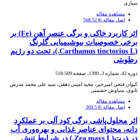
سیاری
مشاهده مقاله
اصل مقاله
568.52 K
اثر کاربرد خاکی و برگی عنصر آهن (Fe) بر
برخی خصوصیات بیوشیمیایی گلرنگ
(Carthamus tinctorius L.)، تحت دو رژیم
رطوبتی
دوره 42، شماره 3، 1390، صفحه
509-518
کیوان فتحی امیرخیز، مجید امینی دهقی، سید علی محمد مدرس
ثانوی، سیاوش حشمتی
مشاهده مقاله
اصل مقاله
269.5 K
اثر محلول‌پاشی برگی کود آلی بر عملکرد
دانه، محتوای عناصر غذایی و بهره‌وری آب
در ذرت(Zea mays L.) در شرایط تنش