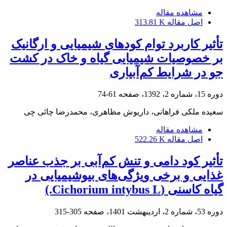
مشاهده مقاله
اصل مقاله
313.81 K
تأثیر کاربرد توام کودهای شیمیایی و ارگانیک
بر خصوصیات شیمیایی گیاه و خاک در کشت
جو در شرایط کم‌آبیاری
دوره 15، شماره 2، 1392، صفحه
61-74
سعیده ملکی فراهانی، داریوش مظاهری، محمدرضا چائی چی
مشاهده مقاله
اصل مقاله
522.26 K
تأثیر کود دامی و تنش کم‌آبی بر جذب عناصر
غذایی و برخی ویژگی‌های بیوشیمیایی در
گیاه کاسنی (Cichorium intybus L.)
دوره 53، شماره 2، اردیبهشت 1401، صفحه
305-315