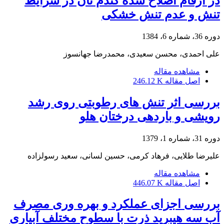
در ارقام اصلاح شده گندم نان در شرایط
تنش و عدم تنش خشکی
دوره 36، شماره 6، 1384
علی احمدی، محسن سعیدی، محمدرضا جهانسوز
مشاهده مقاله
اصل مقاله
246.12 K
بررسی اثر تنش های رطوبتی روی رشد
رویشی و باردهی درختان هلو
دوره 31، شماره 1، 1379
علیرضا طلایی، فرهاد کرمی، حسین لسانی، سعید رسولزاده
مشاهده مقاله
اصل مقاله
446.07 K
بررسی اجزای عملکرد و بهره ‏وری مصرف
آب سه هیبرید ذرت با سطوح مختلف آبیاری