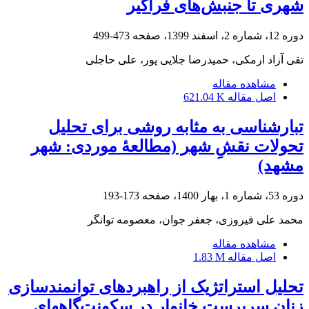
شهری تا جنبش‌های فراگیر
دوره 12، شماره 2، اسفند 1399، صفحه
473-499
تقی آزاد ارمکی، حمیدرضا جلایی پور، علی حاجلی
مشاهده مقاله
اصل مقاله
621.04 K
تبارشناسی به ‏مثابه روشی برای تحلیل
تحولات نقشِ شهر (مطالعۀ موردی: شهر
مشهد)
دوره 53، شماره 1، بهار 1400، صفحه
173-193
محمد علی فیروزی، جعفر جوان، معصومه توانگر
مشاهده مقاله
اصل مقاله
1.83 M
تحلیل استراتژیک از راهبردهای توانمندسازی
زنان سرپرست خانوار در سکونت‌گاه‏های