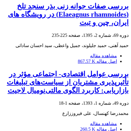
بررسی صفات جوانه زنی بذر سنجد تلخ
(Elaeagnus rhamnoides) در رویشگاه های
ایران، چین و تبت
دوره 69، شماره 2، 1395، صفحه
225-235
حمید آهنی، حمید جلیلوند، جمیل واعظی، سید احسان ساداتی
مشاهده مقاله
اصل مقاله
867.57 K
بررسی عوامل اقتصادی- اجتماعی مؤثر در
تأثیرپذیری مشتریان از سیاست‌های تبلیغات
بازاریابی: کاربرد الگوی مالتی‌نومیال لاجیت
دوره 49، شماره 1، 1393، صفحه
1-18
محمدرضا کهنسال، علی فیروززارع
مشاهده مقاله
اصل مقاله
260.5 K