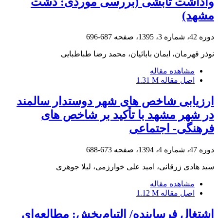
واداشت تابشی (بررسی موردی: دشت
مشهد)
دوره 42، شماره 3، 1395، صفحه
687-696
نوذر قهرمان، ایمان بابائیان، محمد رضا طباطبایی
مشاهده مقاله
اصل مقاله
1.31 M
ارزیابی شاخص های شهر دوستدار سالمند
در شهر مشهد با تأکید بر شاخص های
فرهنگی- اجتماعی
دوره 47، شماره 4، 1394، صفحه
673-688
سید هادی زرقانی، امید علی خوارزمی، لیلا جوهری
مشاهده مقاله
اصل مقاله
1.12 M
اشتغال فرساینده/ التیام‌بخش: مطالعه‌ای