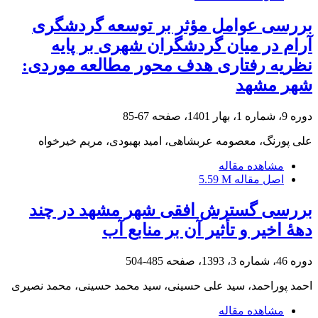
بررسی عوامل مؤثر بر توسعه گردشگری
آرام در میان گردشگران شهری بر پایه
نظریه رفتاری هدف محور مطالعه موردی:
شهر مشهد
دوره 9، شماره 1، بهار 1401، صفحه
67-85
علی پورنگ، معصومه عربشاهی، امید بهبودی، مریم خیرخواه
مشاهده مقاله
اصل مقاله
5.59 M
بررسی گسترش افقی شهر مشهد در چند
دهۀ اخیر و تأثیر آن بر منابع آب
دوره 46، شماره 3، 1393، صفحه
485-504
احمد پوراحمد، سید علی حسینی، سید محمد حسینی، محمد نصیری
مشاهده مقاله