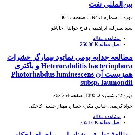
بین‌المللی نفت
دوره 1، شماره 1، 1394، صفحه
17-36
سید نصرالله ابراهیمی، فرخ جواندل جانانلو
مشاهده مقاله
اصل مقاله
260.88 K
مطالعه جدایه بومی نماتود بیمارگر حشرات
Heterorabditis bacteriophora و باکتری
همزیست آن Photorhabdus luminescens
subsp. laumondii
دوره 42، شماره 2، 1390، صفحه
353-363
جواد کریمی، عباس مکرم حصار، مهناز حسنی کاخکی
مشاهده مقاله
اصل مقاله
765.14 K