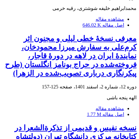
محمدابراهیم خلیفه شوشتری، رقیه خرمی
مشاهده مقاله
اصل مقاله
646.02 K
معرفی نسخۀ خطی لیلی و مجنون اثر
کرم‌علی به سفارش میرزا محمودخان،
نمایندۀ ایران در لاهه در دورۀ قاجار،
فروخته‌شده در حراج بونامز انگلستان (طرح
پیکرنگاری درباری تصویب‌شده در الزهرا)
دوره 12، شماره 2، اسفند 1401، صفحه
125-157
الهه پنجه باشی
مشاهده مقاله
اصل مقاله
1.77 M
نسخه نفیس و قدیمی از تذکرةالشعرا در
کتابخانه مرکزی دانشگاه تهران (دولتشاه