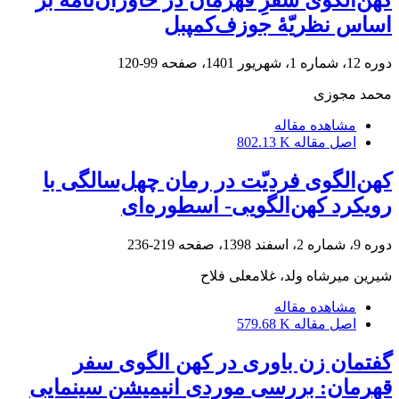
اساس نظریّۀ جوزف‌کمپبل
دوره 12، شماره 1، شهریور 1401، صفحه
99-120
محمد مجوزی
مشاهده مقاله
اصل مقاله
802.13 K
کهن‌الگوی فردیّت در رمان چهل‌سالگی با
رویکرد کهن‌الگویی- اسطوره‌ای
دوره 9، شماره 2، اسفند 1398، صفحه
219-236
شیرین میرشاه ولد، غلامعلی فلاح
مشاهده مقاله
اصل مقاله
579.68 K
گفتمان زن باوری در کهن الگوی سفر
قهرمان: بررسی موردی انیمیشن سینمایی‌