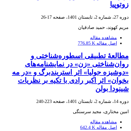
زوتوپیا
دوره 27، شماره 2، تابستان 1401، صفحه
17-26
مریم کهوند، حمید صادقیان
مشاهده مقاله
اصل مقاله
776.85 K
مطالعۀ تطبیقی اسطوره‌شناختی و
روان‌‌شناختی «زن» در نمایشنامه‌های
«دوشیزه جولیا» اثر استریندبرگ و «در مه
بخوان» اثر اکبر رادی با تکیه بر نظریات
شینودا بولن
دوره 14، شماره 2، تابستان 1401، صفحه
223-240
امین مختاری، مجید سرسنگی
مشاهده مقاله
اصل مقاله
642.4 K