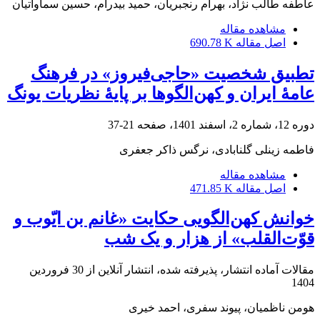
عاطفه طالب نژاد، بهرام رنجبریان، حمید بیدرام، حسین سماواتیان
مشاهده مقاله
اصل مقاله
690.78 K
تطبیق شخصیت «حاجی‌فیروز» در فرهنگ
عامۀ ایران و کهن‌الگوها بر پایۀ نظریات یونگ
دوره 12، شماره 2، اسفند 1401، صفحه
21-37
فاطمه زینلی گلنابادی، نرگس ذاکر جعفری
مشاهده مقاله
اصل مقاله
471.85 K
خوانش کهن‌الگویی حکایت «غانم بن ایّوب و
قوّت‌القلب» از هزار و یک شب
مقالات آماده انتشار، پذیرفته شده، انتشار آنلاین از
30 فروردین
1404
هومن ناظمیان، پیوند سفری، احمد خیری