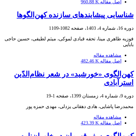
اصل مقاله
960.88 K
شناسایی پیشایندهای سازنده کهن‌الگوها
دوره 16، شماره 4، 1403، صفحه
1082-1109
فوزیه طاهری مینا، تحفه قبادی لموکی، میثم لطیفی، حسین حاجی
بابایی
مشاهده مقاله
اصل مقاله
482.46 K
کهن‌الگوی «خورشید» در شعر نظام‌الدّین
استرآبادی
دوره 9، شماره 4، زمستان 1399، صفحه
1-19
محمدرضا پاشایی، هادی دهقانی یزدلی، مهدی حمزه پور
مشاهده مقاله
اصل مقاله
423.39 K
کهن‌الگوی سفرِ قهرمان در خاوران‌نامه بر