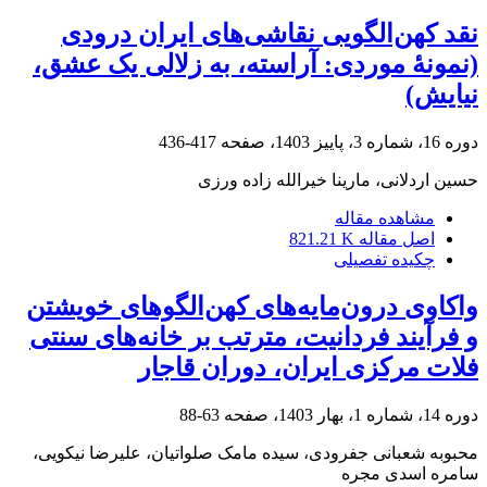
نقد کهن‌الگویی نقاشی‌های ایران درودی
(نمونۀ موردی: آراسته، به زلالی یک عشق،
نیایش)
دوره 16، شماره 3، پاییز 1403، صفحه
417-436
حسین اردلانی، مارینا خیرالله زاده ورزی
مشاهده مقاله
اصل مقاله
821.21 K
چکیده تفصیلی
واکاوی درون‌مایه‌های کهن‌الگوهای خویشتن
و فرآیند فردانیت، مترتب بر خانه‌های سنتی
فلات مرکزی ایران، دوران قاجار
دوره 14، شماره 1، بهار 1403، صفحه
63-88
محبوبه شعبانی جفرودی، سیده مامک صلواتیان، علیرضا نیکویی،
سامره اسدی مجره