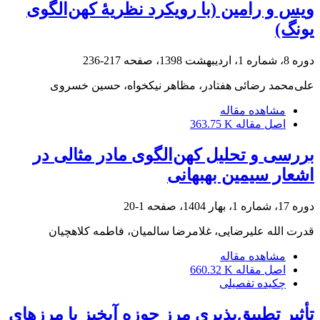
ویس و رامین (با رویکرد نظریۀ کهن‌الگوی
یونگ)
دوره 8، شماره 1، اردیبهشت 1398، صفحه
217-236
علی‌محمد رضائی هفتادر، مظاهر نیکخواه، حسین خسروی
مشاهده مقاله
اصل مقاله
363.75 K
بررسی و تحلیل کهن‌الگوی مادر مثالی در
اشعار سیمین بهبهانی
دوره 17، شماره 1، بهار 1404، صفحه
1-20
قدرت الله علیرضایی، غلامرضا سالمیان، فاطمه کلاهچیان
مشاهده مقاله
اصل مقاله
660.32 K
چکیده تفصیلی
تأثیر تطبیق‌پذیری مرز حوزه آبخیز با مرزهای