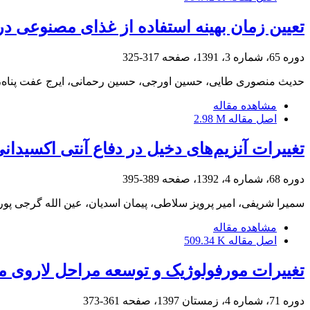
تعیین زمان بهینه استفاده از غذای مصنوعی در پرورش لار
دوره 65، شماره 3، 1391، صفحه
317-325
حدیث منصوری طایی، حسین اورجی، حسین رحمانی، ایرج عفت پناه، 
مشاهده مقاله
اصل مقاله
2.98 M
تغییرات آنزیم‌های دخیل در دفاع آنتی اکسیدا
دوره 68، شماره 4، 1392، صفحه
389-395
سمیرا شریفی، امیر پرویز سلاطی، پیمان اسدیان، عین الله گرجی پور
مشاهده مقاله
اصل مقاله
509.34 K
تغییرات مورفولوژیک و توسعه مراحل لاروی ماهی استرلیاد (us
دوره 71، شماره 4، زمستان 1397، صفحه
361-373