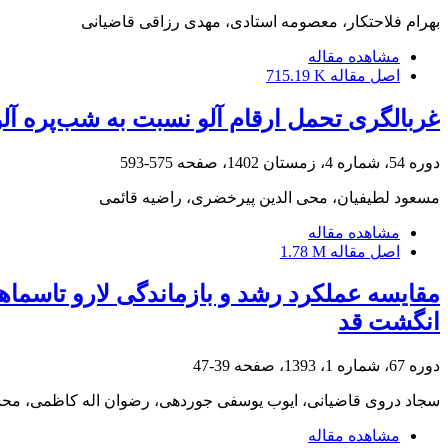
بهرام فلاحتکار، معصومه استادی، مهدی رزاقی قاضیانی
مشاهده مقاله
اصل مقاله
715.19 K
غربالگری تحمل ارقام آلو نسبت به شب‌پره آلوGrapholita funebrana (Treitschke
دوره 54، شماره 4، زمستان 1402، صفحه
575-593
مسعود لطیفیان، محی الدین پیرخضری، راضیه قائمی
مشاهده مقاله
اصل مقاله
1.78 M
انگشت قد
دوره 67، شماره 1، 1393، صفحه
39-47
سجاد دروی قاضیانی، ایوب یوسفی جوردهی، رضوان اله کاظمی، مح
مشاهده مقاله