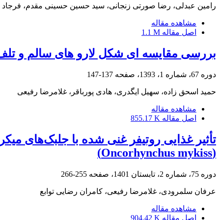
رامین عبدلی، رضا صورتی زنجانی، سید حسین حسینی مقدم، فرجاد 
مشاهده مقاله
اصل مقاله
1.1 M
بررسی مقایسه ای شکل لارو های سالم و تلف شده فیل ماهی (Huso huso) با اس
دوره 67، شماره 1، 1393، صفحه
137-147
حمید اسحق زاده، سهیل ایگدری، هادی پورباقر، غلامرضا رفیعی
مشاهده مقاله
اصل مقاله
855.17 K
تأثیر غذایی روتیفر غنی شده با جلبک‌های میک
(Oncorhynchus mykiss)
دوره 75، شماره 2، تابستان 1401، صفحه
255-266
عرفان سلمرودی، غلامرضا رفیعی، کامران رضایی توابع
مشاهده مقاله
اصل مقاله
904.42 K