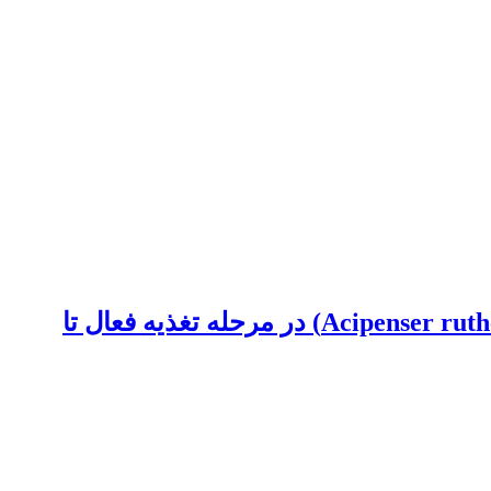
مقایسه عملکرد رشد و بازماندگی لارو تاسماهی سیبری (Acipenser baerii) و استرلیاد (Acipenser ruthenus) در مرحله تغذیه فعال تا