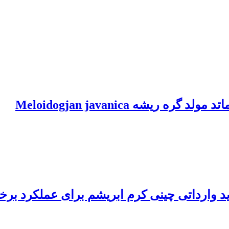
یشه Meloidogjan javanica
ید وارداتی چینی کرم ابریشم برای عملکرد برخ