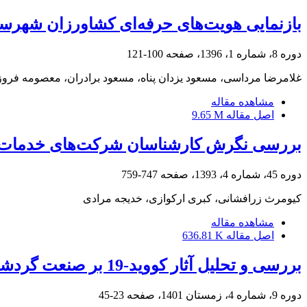
بازنمایی هویت‌های حرفه‌ای کشاورزان شهرس
دوره 8، شماره 1، 1396، صفحه
100-121
غلامرضا مرداسی، مسعود یزدان پناه، مسعود برادران، معصومه فروز
مشاهده مقاله
اصل مقاله
9.65 M
بررسی نگرش کارشناسان شرکت‌های خدمات فن
دوره 45، شماره 4، 1393، صفحه
747-759
کیومرث زرافشانی، کبری ارکوازی، خدیجه مرادی
مشاهده مقاله
اصل مقاله
636.81 K
بررسی و تحلیل آثار کووید-19 بر صنعت گردشگری در فضاهای پیراشهری مطالعه موردی: شهر جوانرود
دوره 9، شماره 4، زمستان 1401، صفحه
23-45