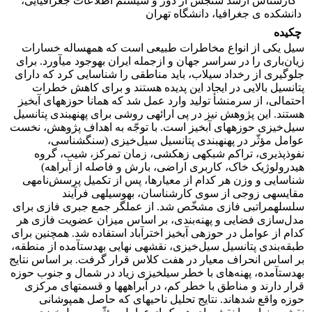
کارشناس ارشد سنجش از دور و سیستم اطلاعات جغرافیایی،
دانشکده ی جغرافیا، دانشگاه تهران
چکیده
سیل یکی از انواع مخاطرات طبیعی است که همه‎ساله خسارات
زیان‌باری را در سراسر جهان و ازجمله ایران به‎وجود می‎آورد. برای
جلوگیری از رخداد سیلاب، باید مناطقی را شناسایی کرد که دارای
پتانسیل بالایی در ایجاد این پدیده هستند و برای کاهش خطرات
احتمالی، از سرمنشأ تولید وارد عمل شد که همانا حوزه‎های آبخیز
هستند. این پژوهش نیز در پی ارائه‎ی روشی برای پهنه‎بندی پتانسیل
سیل‌خیزی حوزه‎های آبخیز است. با توجّه به اهداف پژوهش، نخست
عوامل مؤثّر در پهنه‎بندی پتانسیل سیل‌خیزی (سنگ‎شناسی،
نفوذپذیری، تراکم شبکه‎ی زهکشی، زمان تمرکز، شیب، گروه
هیدرولوژیک خاک، کاربری اراضی، بارش و فاصله از آبراهه)
شناسایی و وزن هر کدام از معیارها، پس از تکمیل پرسش‌نامه‎ی
مقایسه‎ی زوجی از سوی کارشناسان، به‎وسیله‎ی فرآیند
سلسله‎مراتبی فازی مشخّص شد. از عملگر جمع جبری فازی برای
مدل‌سازی فضایی و پهنه‌بندی، بر اساس میزان عضویت فازی هر
کدام از عوامل در حوزه‎ی آبخیز اخترآباد استفاده شد. همچنین برای
طبقه‌بندی پتانسیل سیل‌خیزی، نقشه‎ی نهایی به‎دست‎آمده از منطقه،
بر اساس انحراف معیار در هفت کلاس قرار گرفت. بر اساس نتایج
به‎دست‎آمده، پهنه‌های با خطر سیل‎خیزی زیاد در شمال و جنوب حوزه
قرار دارند و مناطق با خطر کم، در آبراهه‎ها و قسمت‎های مرکزی
حوزه واقع شده‎اند. نتایج تحلیل ناحیه‎ای که حاصل همپوشانی