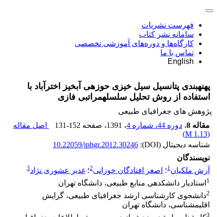
فهرست نشریات
سامانه نشر کتاب
کارگاه‌ها و دوره‌های آموزشی تخصصی
تماس با ما
English
پهنه‎بندی پتانسیل سیل خیزی حوزه‎ی‎ آبخیز اخترآباد با
استفاده از روش تحلیل سلسله‎مراتبی فازی
پژوهش های جغرافیای طبیعی
مقاله 8
،
دوره 44، شماره 4
، 1391
، صفحه
131-152
اصل مقاله
)
1.13 M
(
شناسه دیجیتال (DOI):
10.22059/jphgr.2012.30246
نویسندگان
3
2
1
آرش ملکیان
؛
اصغر افتادگان خوزانی
؛
غدیر عشوری نژاد
1
استادیار دانشکده‎ی منابع طبیعی، دانشگاه تهران
2
دانشجوی کارشناسی ارشد جغرافیای طبیعی، گرایش
اقلیم‎شناسی، دانشگاه تهران
3