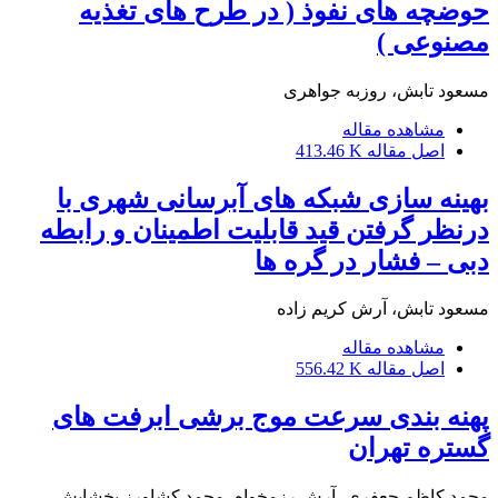
حوضچه های نفوذ ( در طرح های تغذیه
مصنوعی )
مسعود تابش، روزبه جواهری
مشاهده مقاله
اصل مقاله
413.46 K
بهینه سازی شبکه های آبرسانی شهری با
درنظر گرفتن قید قابلیت اطمینان و رابطه
دبی – فشار در گره ها
مسعود تابش، آرش کریم زاده
مشاهده مقاله
اصل مقاله
556.42 K
پهنه بندی سرعت موج برشی ابرفت های
گستره تهران
محمد کاظم جعفری، آرش رزمخواه، محمد کشاورز بخشایش