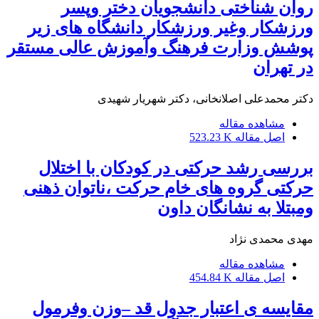
روان شناختی دانشجویان دختر وپسر
ورزشکار وغیر ورزشکار دانشگاه های زیر
پوشش وزارت فرهنگ وآموزش عالی مستقر
در تهران
دکتر محمدعلی اصلانخانی، دکتر شهریار شهیدی
مشاهده مقاله
اصل مقاله
523.23 K
بررسی رشد حرکتی در کودکان با اختلال
حرکتی گروه های خام حرکت ،ناتوان ذهنی
ومبتلا به نشانگان داون
مهدی محمدی نژاد
مشاهده مقاله
اصل مقاله
454.84 K
مقایسه ی اعتبار جدول قد –وزن وفرمول