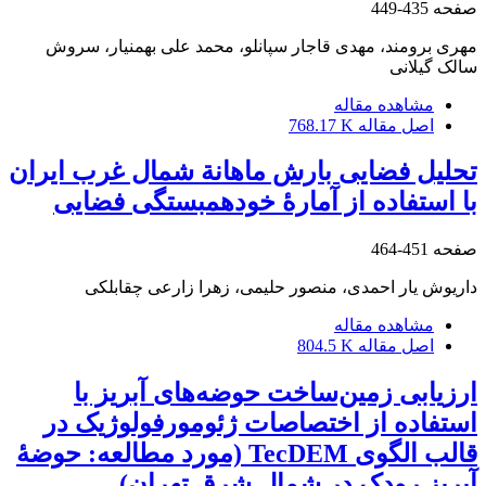
صفحه
435-449
مهری برومند، مهدی قاجار سپانلو، محمد علی بهمنیار، سروش
سالک گیلانی
مشاهده مقاله
اصل مقاله
768.17 K
تحلیل فضایی بارش ماهانة شمال غرب ایران
با استفاده از آمارۀ خودهمبستگی فضایی
صفحه
451-464
داریوش یار احمدی، منصور حلیمی، زهرا زارعی چقابلکی‌
مشاهده مقاله
اصل مقاله
804.5 K
ارزیابی زمین‌ساخت حوضه‌های آبریز با
استفاده از اختصاصات ژئومورفولوژیک در
قالب الگوی TecDEM (مورد مطالعه: حوضۀ
آبریز رودک در شمال شرق تهران)