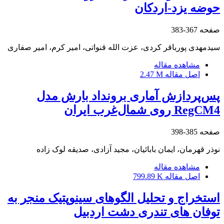
حوضه یزد-اردکان
صفحه
367-383
سیدمهدی پورباقر کردی، عزت الله قنواتی، امیر کرم، امیر صفاری
مشاهده مقاله
اصل مقاله
2.47 M
پس‌پردازش آماری برونداد بارش مدل
RegCM4 روی شمال‌غرب ایران
صفحه
385-398
نوذر قهرمان، ایمان بابائیان، مجید آزادی، صدیقه لوک زاده
مشاهده مقاله
اصل مقاله
799.89 K
استخراج و تحلیل الگوهای سینوپتیک منجر به
توفان های تندری دشت اردبیل