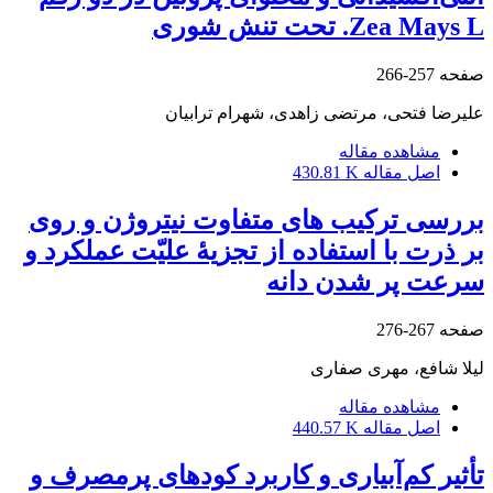
Zea Mays L. تحت تنش شوری
صفحه
257-266
علیرضا فتحی، مرتضی زاهدی، شهرام ترابیان
مشاهده مقاله
اصل مقاله
430.81 K
بررسی ترکیب های متفاوت نیتروژن و روی
بر ذرت با استفاده از تجزیۀ علیّت عملکرد و
سرعت پر شدن دانه
صفحه
267-276
لیلا شافع، مهری صفاری
مشاهده مقاله
اصل مقاله
440.57 K
تأثیر کم‌آبیاری و کاربرد کودهای پرمصرف و