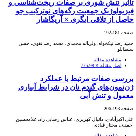
تأثیر تنش شوری بر صفات ریخت‌شناسی و
فیزیولوژیک جمعیت رگه‌های نوترکیب جو
حاصل از تلاقی ایگری × آریگاشار
صفحه
181-192
حمید رضا نیکخواه، ولی‌اله محمدی، محمد رضا نقوی، حسن
سلطانلو
مشاهده مقاله
اصل مقاله
775.98 K
بررسی صفات مرتبط با عملکرد
ژن‌نمون‌های گندم نان در شرایط آبیاری
معمول و تنش آبی
صفحه
193-206
علی اکبرآبادی، دانیال کهریزی، عباس رضایی زاد، غلامحسین
احمدی، مختار قبادی
مشاهده مقاله