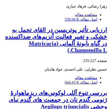
زهرا رضائی، فرهاد جباری
مشاهده مقاله
اصل مقاله
530.94 K
ارزیابی تأثیر پوتریسین در القای تحمل به
خشکی و تغییر فعالیت آنزیم‌های ضداکسنده
در گیاه بابونۀ آلمانی (Matricaria
Chamomilla L.)
صفحه
227-235
حسین نظرلی، علی احمدی، جواد هادیان
مشاهده مقاله
اصل مقاله
644.43 K
بررسی تنوع آللی لوکوس‌های ریزماهوارۀ
ژنومی گندم نان در جمعیت های گندم نیای
وحشی Aegilops triuncialis