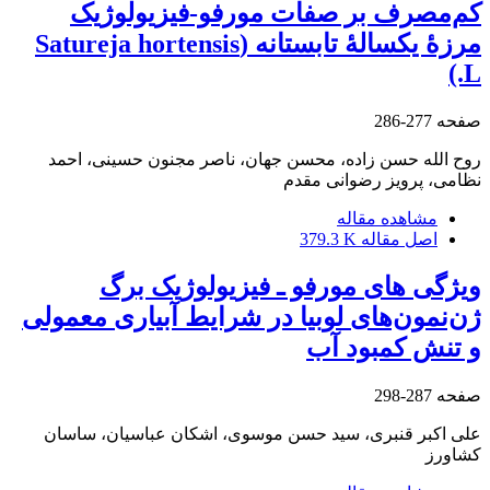
کم‌مصرف بر صفات مورفو-فیزیولوژیک
مرزۀ یکسالۀ تابستانه (Satureja hortensis
L.)
صفحه
277-286
روح الله حسن زاده، محسن جهان، ناصر مجنون حسینی، احمد
نظامی، پرویز رضوانی مقدم
مشاهده مقاله
اصل مقاله
379.3 K
ویژگی های مورفو ـ فیزیولوژیک برگ
ژن‌نمون‌های لوبیا در شرایط آبیاری معمولی
و تنش کمبود آب
صفحه
287-298
علی اکبر قنبری، سید حسن موسوی، اشکان عباسیان، ساسان
کشاورز