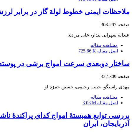
ملاحظات ایمنی خطوط لولة گاز در برابر لرزش
صفحه
297-308
عبداله سهرابی بیدار، علی مرادی
مشاهده مقاله
اصل مقاله
725.66 K
ساختار دوبعدی سرعت امواج برشی در پوسته و
صفحه
309-322
مهدی راستگو، حبیب رحیمی، حسین حمزه لو
مشاهده مقاله
اصل مقاله
3.03 M
بررسی توابع همبستۀ امواج کدای پراکندۀ ناشی 
آذربایجان، ایران