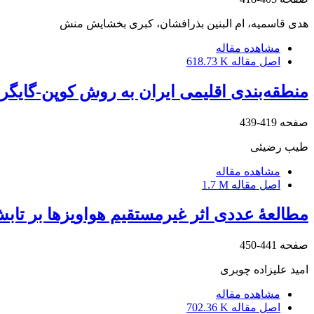
هدی قاسمیه، ام البنین بذرافشان، کبری بخشایش منش
مشاهده مقاله
اصل مقاله
618.73 K
منطقه‌بندی اقلیمی ایران به روش کوپن-گایگر
صفحه
419-439
طیب رضیئی
مشاهده مقاله
اصل مقاله
1.7 M
مطالعۀ عددی اثر غیرمستقیم هواویزها بر تاب
صفحه
441-450
امید علیزاده چوبری
مشاهده مقاله
اصل مقاله
702.36 K