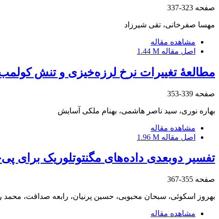
صفحه
323-337
مهسا صفرخانی، تقی شیرزاد
مشاهده مقاله
اصل مقاله
1.44 M
مطالعۀ تغییرات نرخ لرزه‌خیزی و تنش کولمب مرتبط با زمین‌لرزۀ 9 آوریل 2013 کاکی- شن
صفحه
339-353
بهاره نوری، سید ناصر هاشمی، بهنام ملکی آسایش
مشاهده مقاله
اصل مقاله
1.96 M
تفسیر دوبعدی داده‌های مگنتوتلوریک برای پی
صفحه
355-367
بهروز اسکوئی، سبحان محبوبی، حسین پرنیان، رابعه صداقت، محمد ر
مشاهده مقاله