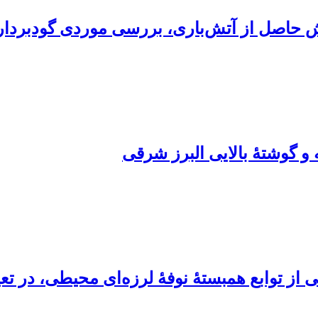
 حاصل از آتش‌باری، بررسی موردی گودبرداری د
 گوشتۀ بالایی البرز شرقی
از توابع همبستۀ نوفۀ لرزه‌ای محیطی، در تعی