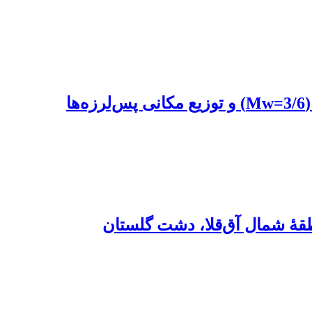
طقۀ شمال آق‌قلا، دشت گلستان