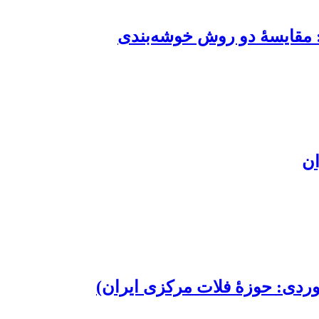
: مقایسۀ دو روش خوشه‌بندی
ان
موردی: حوزۀ فلات مرکزی ایران)