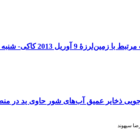
به (3/6=Mw) و توزیع مکانی پس‌لرزه‌ها
‌جویی ذخایر عمیق آب‌های شور حاوی ید در من
ضا سپهوند