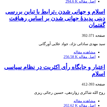
اصل مقاله
294.6 K
اسلام و جهانی شدن ،ترابط یا تباین بررسی
دینی پدیدۀ جهانی شدن بر اساس رهیافت
گفتمان
صفحه
371-392
سید مهدی ساداتی نژاد، جواد علایی آورگانی
مشاهده مقاله
اصل مقاله
256.58 K
اعتبار و جایگاه رأی اکثریت در نظام سیاسی
اسلام
صفحه
393-412
روح الله شاکری زواردهی، حسین رجائی ریزی
مشاهده مقاله
اصل مقاله
202.62 K