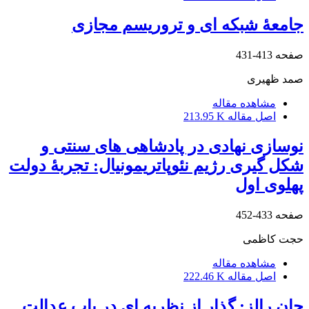
جامعۀ شبکه ‏ای و تروریسم مجازی
صفحه
413-431
صمد ظهیری
مشاهده مقاله
اصل مقاله
213.95 K
نوسازی نهادی در پادشاهی های سنتی و
شکل گیری رژیم نئوپاتریمونیال: تجربۀ دولت
پهلوی اول
صفحه
433-452
حجت کاظمی
مشاهده مقاله
اصل مقاله
222.46 K
جان رالز: گذار از نظریه ای در باب عدالت