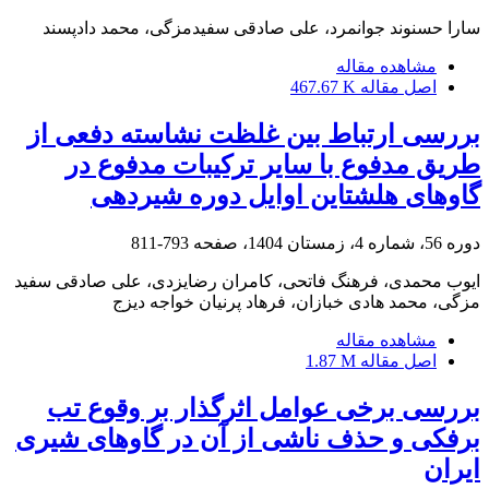
سارا حسنوند جوانمرد، علی صادقی سفیدمزگی، محمد دادپسند
مشاهده مقاله
اصل مقاله
467.67 K
بررسی ارتباط بین غلظت نشاسته دفعی از
طریق مدفوع با سایر ترکیبات مدفوع در
گاوهای هلشتاین اوایل دوره شیردهی
دوره 56، شماره 4، زمستان 1404، صفحه
793-811
ایوب محمدی، فرهنگ فاتحی، کامران رضایزدی، علی صادقی سفید
مزگی، محمد هادی خبازان، فرهاد پرنیان خواجه دیزج
مشاهده مقاله
اصل مقاله
1.87 M
بررسی برخی عوامل اثرگذار بر وقوع تب
برفکی و حذف ناشی از آن در گاوهای شیری
ایران