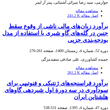
جوارمی، سید رضا میرائی آشتیانی، پیتر آر ایمر
مشاهده مقاله
اصل مقاله
241.2 K
برآورد زیان‌های مالی ناشی از وقوع سقط
جنین در گله‌های گاو شیری با استفاده ‏از مدل
بودجه‌بندی جزیی
دوره 52، شماره 4، زمستان 1400، صفحه
261-270
حمیده کشاورزی، علی صادقی سفیدمزگی
مشاهده مقاله
اصل مقاله
261.2 K
برآورد فراسنجه‌های ژنتیکی و فنوتیپی برای
سودآوری در سه دورة اول شیردهی گاوهای
هلشتاین ایران
دوره 47، شماره 4، 1395، صفحه
531-538