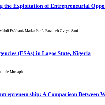
ng the Exploitation of Entrepreneurial Oppo
h
hdi Esfehani، Marko Perić، Farzaneh Oveysi Sani
encies (ESAs) in Lagos State, Nigeria
atunde Mustapha
epreneurship: A Comparison Between Wo