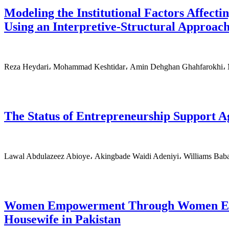
Modeling the Institutional Factors Affecti
Using an Interpretive-Structural Approac
Reza Heydari، Mohammad Keshtidar، Amin Dehghan Ghahfarokhi، Ma
The Status of Entrepreneurship Support Ag
Lawal Abdulazeez Abioye، Akingbade Waidi Adeniyi، Williams Bab
Women Empowerment Through Women Entr
Housewife in Pakistan