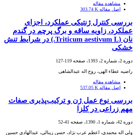
مشاهده مقاله
اصل مقاله
303.74 K
بررسی کنترل ژنتیکی عملکرد، اجزای
عملکرد، زاویه ساقه و برگ پرچم در گندم
نان (Triticum aestivum L.) در شرایط تنش
خشکی
دوره 2، شماره 2، 1393، صفحه
119-127
راضیه عطاء الهی، روح اله عبدالشاهی
مشاهده مقاله
اصل مقاله
537.05 K
بررسی نوع عمل ژن و ترکیب‌پذیری صفات
مهم زراعی در کلزا
دوره 42، شماره 1، 1390، صفحه
41-52
ولی اله محمدی، اعظم عرب نژاد، حسن زینالی، عبدالهادی حسین