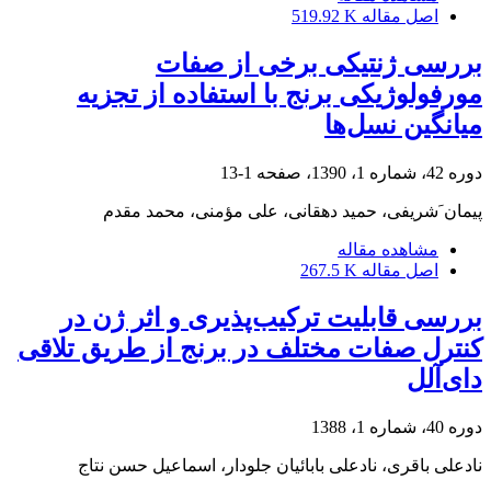
اصل مقاله
519.92 K
بررسی ژنتیکی برخی از صفات
مورفولوژیکی برنج با استفاده از تجزیه
میانگین نسل‌ها
دوره 42، شماره 1، 1390، صفحه
1-13
پیمان َشریفی، حمید دهقانی، علی مؤمنی، محمد مقدم
مشاهده مقاله
اصل مقاله
267.5 K
بررسی قابلیت ترکیب‌پذیری و اثر ژن در
کنترل صفات مختلف در برنج از طریق تلاقی
دای‌آلل
دوره 40، شماره 1، 1388
نادعلی باقری، نادعلی بابائیان جلودار، اسماعیل حسن نتاج