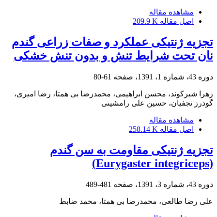
مشاهده مقاله
اصل مقاله
209.9 K
تجزیه ژنتیکی عملکرد و صفات زراعی گندم
نان تحت شرایط تنش و بدون تنش خشکی
دوره 43، شماره 1، 1391، صفحه
61-80
زهرا شیرکوند، محسن ابراهیمی، محمدرضا بی همتا، رضا امیری،
گودرز نجفیان، حسین علی رامشینی
مشاهده مقاله
اصل مقاله
258.14 K
تجزیه ژنتیکی مقاومت به سن گندم
(Eurygaster integriceps)
دوره 43، شماره 3، 1391، صفحه
481-489
علی رضا طالعی، محمدرضا بی همتا، محمد ضابط