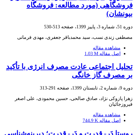
فروشگاهی (مورد مطالعه: فروشگاه
بیونشان)
دوره 51، شماره 3، پاییز 1399، صفحه
513-530
مصطفی زندی نسب، سید محمدباقر جعفری، مهدی فرمانی
مشاهده مقاله
اصل مقاله
1.03 M
تحلیل اجتماعی عادت مصرف انرژی با تأکید
بر مصرف گاز خانگی
دوره 9، شماره 2، تابستان 1399، صفحه
291-313
زهرا پازوکی نژاد، صادق صالحی، حسین محمودی، علی اصغر
فیروزجائیان
مشاهده مقاله
اصل مقاله
744.9 K
روستا دَرِ- قدرت و دَر- قدرت؛ دیرینه‌شناسی