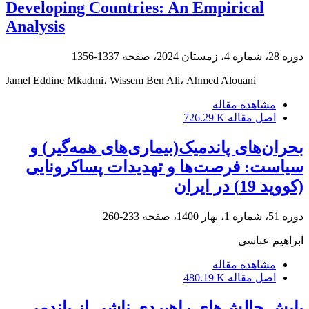
Developing Countries: An Empirical
Analysis
دوره 28، شماره 4، زمستان 2024، صفحه
1337-1356
Jamel Eddine Mkadmi، Wissem Ben Ali، Ahmed Alouani
مشاهده مقاله
اصل مقاله
726.29 K
بحران‌های پاندمیک(بیماری‌های همه‌گیر) و
سیاست: فرصت‌ها و تهدیدات پساکرونایی
(کووید 19) در ایران
دوره 51، شماره 1، بهار 1400، صفحه
233-260
ابراهیم عباسی
مشاهده مقاله
اصل مقاله
480.19 K
پایش چالش‌های راهبردی ناشی از پاندمی