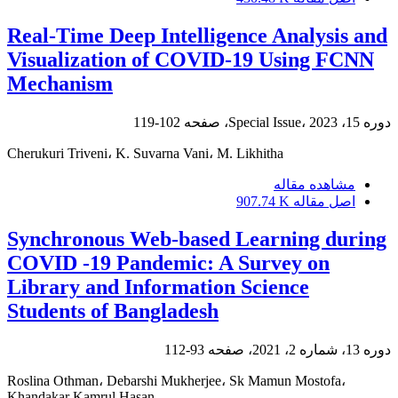
Real-Time Deep Intelligence Analysis and
Visualization of COVID-19 Using FCNN
Mechanism
دوره 15، Special Issue، 2023، صفحه
102-119
Cherukuri Triveni، K. Suvarna Vani، M. Likhitha
مشاهده مقاله
اصل مقاله
907.74 K
Synchronous Web-based Learning during
COVID -19 Pandemic: A Survey on
Library and Information Science
Students of Bangladesh
دوره 13، شماره 2، 2021، صفحه
93-112
Roslina Othman، Debarshi Mukherjee، Sk Mamun Mostofa،
Khandakar Kamrul Hasan