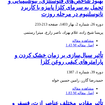
بهبود شاخص‌های فتوسنتزی، بیوشیمیایی و
تحمل به سرمای کلزا پاییزه با کاربرد
نانو‌سلنیوم در مرحله روزت
دوره 26، شماره 2، بهار 1403، صفحه
213-233
پریسا شیخ زاده، غلام بهزاد، ناصر زارع، میترا رستمی
مشاهده مقاله
اصل مقاله
1.43 M
تأثیر سیال‌سازی بر زمان خشک کردن و
پارامترهای کیفی روغن کلزا
دوره 39، شماره 1، 1387
حمیدرضا گازر، رامین حسین خواه
مشاهده مقاله
اصل مقاله
1.83 M
تأثیر مقادیر مختلف عناصر ازت، فسفر و