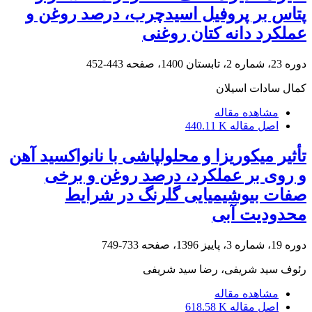
پتاس بر پروفیل اسیدچرب، درصد روغن و
عملکرد دانه کتان روغنی
دوره 23، شماره 2، تابستان 1400، صفحه
443-452
کمال سادات اسیلان
مشاهده مقاله
اصل مقاله
440.11 K
تأثیر میکوریزا و محلول‏پاشی با نانواکسید آهن
و روی بر عملکرد، درصد روغن و برخی
صفات بیوشیمیایی گلرنگ در شرایط
محدودیت آبی
دوره 19، شماره 3، پاییز 1396، صفحه
733-749
رئوف سید شریفی، رضا سید شریفی
مشاهده مقاله
اصل مقاله
618.58 K