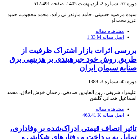
دوره 57، شماره 2، اردیبهشت 1405، صفحه
491-512
سیده مرضیه حسینی، حامد مازندرانی زاده، محمد محجوب، حمید
عزیزمحمدلو
مشاهده مقاله
اصل مقاله
1.33 M
بررسی اثرات بازار اشتراک ظرفیت از
طریق روش خود جیره‎بندی بر هزینه‎ی برق
صنایع سیمان ایران
دوره 45، شماره 3، 1389
علیمراد شریفی، زین العابدین صادقی، رحمان خوش اخلاق، محمد
اسماعیل همدانی گلشن
مشاهده مقاله
اصل مقاله
463.41 K
تاثیر انصاف قیمتی ادراک‌شده بر وفاداری،
تمایل به پرداخت و رفتارهای شکایتی و