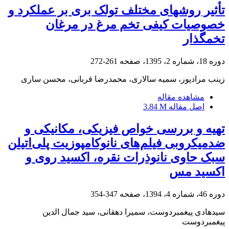
تأثیر روشهای مختلف تولک بری بر عملکرد و
خصوصیات کیفی تخم مرغ در مرغان
تخمگذار
دوره 18، شماره 2، 1395، صفحه
261-272
زینب مرادپور، سمیه سالاری، محمدرضا قربانی، محسن ساری
مشاهده مقاله
اصل مقاله
3.84 M
تهیه و بررسی خواص فیزیکی، مکانیکی و
ضدمیکروبی فیلم‌های نانوکامپوزیت پلی‌اتیلن
سبک حاوی نانوذرات نقره، اکسید روی و
اکسید مس
دوره 46، شماره 4، 1394، صفحه
347-354
سیدهادی پیغمبردوست، سمیرا دهقانی، سید جمال الدین
پیغمبردوست