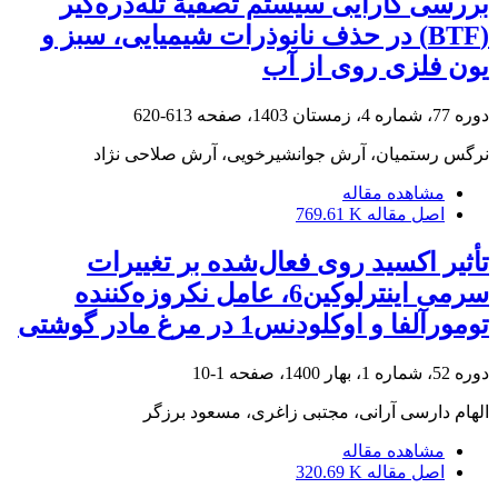
بررسی کارآیی سیستم تصفیة تله‌ذره‌گیر
(BTF) در حذف نانوذرات شیمیایی، سبز و
یون ‌فلزی روی از آب
دوره 77، شماره 4، زمستان 1403، صفحه
613-620
نرگس رستمیان، آرش جوانشیرخویی، آرش صلاحی نژاد
مشاهده مقاله
اصل مقاله
769.61 K
تأثیر اکسید روی فعال‌شده بر تغییرات
سرمی اینترلوکین‌6، عامل نکروزه‌کننده
تومورآلفا و اوکلودنس‌1 ‏در مرغ مادر گوشتی
دوره 52، شماره 1، بهار 1400، صفحه
1-10
الهام دارسی آرانی، مجتبی زاغری، مسعود برزگر
مشاهده مقاله
اصل مقاله
320.69 K