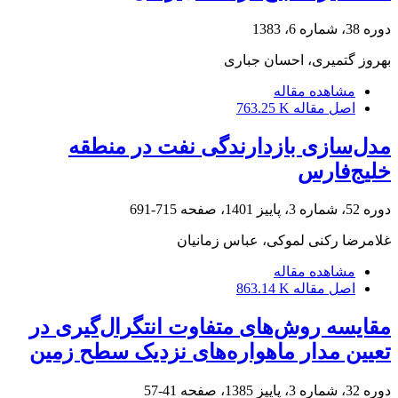
دوره 38، شماره 6، 1383
بهروز گتمیری، احسان جباری
مشاهده مقاله
اصل مقاله
763.25 K
مدل‌سازی بازدارندگی نفت در منطقه
خلیج‌فارس
دوره 52، شماره 3، پاییز 1401، صفحه
715-691
غلامرضا رکنی لموکی، عباس زمانیان
مشاهده مقاله
اصل مقاله
863.14 K
مقایسه روش‌های متفاوت انتگرال‌گیری در
تعیین مدار ماهواره‌های نزدیک سطح زمین
دوره 32، شماره 3، پاییز 1385، صفحه
41-57