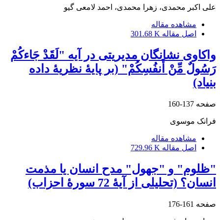
علی اکبر محمدی، زهرا محمدی، احمد لامعی گیو
مشاهده مقاله
اصل مقاله
301.68 K
واکاوی نشانگان مدیریتی در آیه "لَقَدْ جَاءکُمْ
رَسُولٌ مِّنْ أَنفُسِکُمْ" (بر پایۀ نظریۀ داده
بنیاد)
صفحه
137-160
فرانک موسوی
مشاهده مقاله
اصل مقاله
729.96 K
"ظلوم" و "جهول" مدح انسان یا مذمت
انسان؟ (تحلیلی از آیۀ 72 سورۀ احزاب)
صفحه
161-176