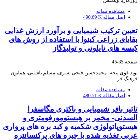
روزماریا ویلکنس
مشاهده مقاله
اصل مقاله
490.69 K
تعیین ترکیب شیمیایی و برآورد ارزش غذایی
بقایای زراعی کینوا با استفاده از روش های
کیسه های نایلونی و تولیدگاز
صفحه
35-45
نوید قوی پنجه، محمدحسن فتحی نسری، مسلم باشتنی، همایون
فرهنگ فر
مشاهده مقاله
اصل مقاله
480.51 K
تاثیر بافر شیمیایی و باکتری مگاسفرا
السدنی- مخمر بر هیستومورفومتری و
هیستوپاتولوژی شکمبه و کبد بره ‏های پرواری
عربی تغذیه شده با جیره ‏های پرکنسانتره