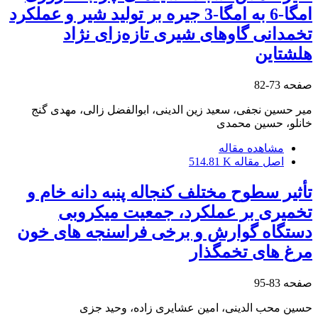
امگا-6 به امگا-3 جیره بر تولید شیر و عملکرد
تخمدانی گاوهای شیری تازه‌زای نژاد
هلشتاین
صفحه
73-82
میر حسین نجفی، سعید زین الدینی، ابوالفضل زالی، مهدی گنج
خانلو، حسین محمدی
مشاهده مقاله
اصل مقاله
514.81 K
تأثیر سطوح مختلف کنجاله پنبه دانه خام و
تخمیری بر عملکرد، جمعیت میکروبی
دستگاه گوارش و برخی فراسنجه های خون
مرغ های تخمگذار
صفحه
83-95
حسین محب الدینی، امین عشایری زاده، وحید جزی