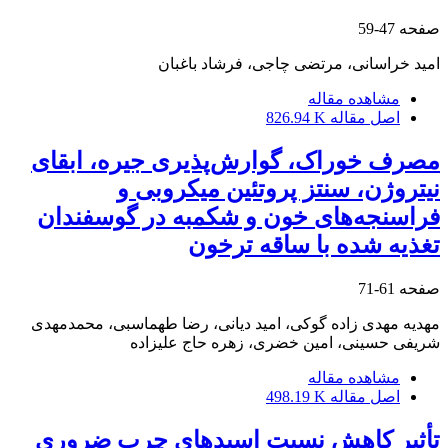
صفحه
47-59
امید خراسانی، مرتضی چاجی، فرشاد باغبان
مشاهده مقاله
اصل مقاله
826.94 K
مصرف خوراک، گوارش‌پذیری جیره، ابقای
نیتروژن، سنتز پروتئین میکروبی و
فراسنجه‌های خون و شکمبه در گوسفندان
تغذیه شده با ساقه ترخون
صفحه
61-71
مهدیه مهدی زاده گوکی، امید دیانی، رضا طهماسبی، محمدمهدی
شریفی حسینی، امین خضری، زهره حاج علیزاده
مشاهده مقاله
اصل مقاله
498.19 K
تأثیر کاهش نسبت اسیدهای چرب ضروری