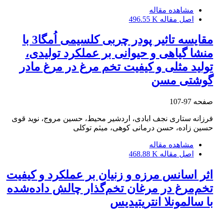
مشاهده مقاله
اصل مقاله
496.55 K
مقایسه تاثیر پودر چربی کلسیمی اُمگا3 با
منشا گیاهی و حیوانی بر عملکرد تولیدی،
تولید مثلی و کیفیت تخم مرغ در مرغ مادر
گوشتی مسن
صفحه
97-107
فرزانه ستاری نجف ابادی، اردشیر محیط، حسین مروج، نوید قوی
حسین زاده، حسن درمانی کوهی، میثم توکلی
مشاهده مقاله
اصل مقاله
468.88 K
اثر اسانس مرزه و زنیان بر عملکرد و کیفیت
تخم‌مرغ در مرغان تخم‌گذار چالش داده‌شده
با سالمونلا انتریتیدیس