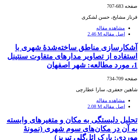
صفحه
683-707
فرناز مشایخ، حسن لشکری
مشاهده مقاله
اصل مقاله
2.46 M
آشکارسازی مناطق ساخته‌شدۀ شهری با
استفاده از تصاویر مدارهای متفاوت سنتینل
1، مورد مطالعه: شهر اصفهان
صفحه
709-734
شاهین جعفری، سارا عطارچی
مشاهده مقاله
اصل مقاله
2.08 M
تحلیل دلبستگی به مکان و متغیرهای وابسته
به آن در مکان‌های سوم شهری (نمونۀ
موردی: پارک ائل‌گلی تبریز)